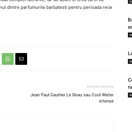
L
 unul dintre parfumurile barbatesti pentru perioada rece
B
u
I
L
I
C
r
Articolul urmator
Jean Paul Gaultier Le Beau sau Cool Water
I
intense