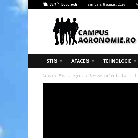
C
28.9
sâmbătă, 8 august 2026
A
București
Campus
Agronomie
STIRI
AFACERI
TEHNOLOGIE
Acasa
Fără categorie
Review parfum barbatesc 1 M