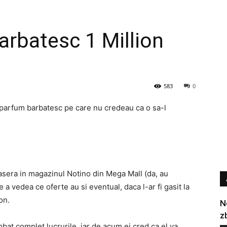
rbatesc 1 Million
583
0
i parfum barbatesc pe care nu credeau ca o sa-l
rasera in magazinul Notino din Mega Mall (da, au
 a vedea ce oferte au si eventual, daca l-ar fi gasit la
on.
N
z
mbat complet lucrurile, iar de acum ei cred ca el va