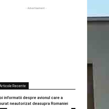
- Advertisement -
Articole Recente
oi informatii despre avionul care a
burat neautorizat deasupra Romaniei