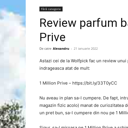
Fără categorie
Review parfum ba
Prive
De catre
Alexandru
-
21 ianuarie 2022
Astazi cei de la Wolfpick fac un review unu
indrageasca atat de mult:
1 Million Prive – https://bit.ly/33T0yCC
Nu aveau in plan sa-l cumpere. De fapt, int
magazin fizic acolo) manat de curiozitatea de
un pret bun, sa-l cumpere din nou pe 1 Milli
Sigur, sa-l miroasa pe 1 Million Prive a schi