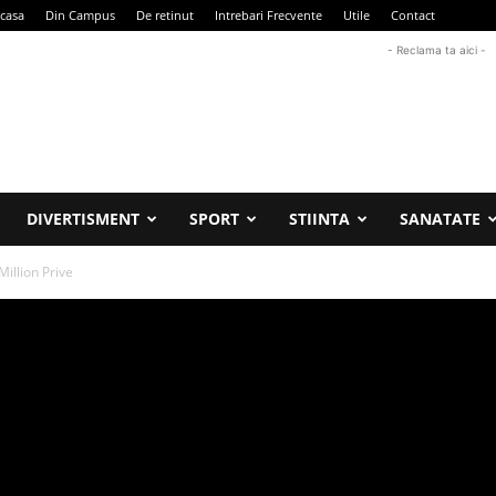
casa
Din Campus
De retinut
Intrebari Frecvente
Utile
Contact
- Reclama ta aici -
DIVERTISMENT
SPORT
STIINTA
SANATATE
illion Prive