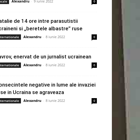
Alexandru
-
9 iunie 2022
ocale
0
atalie de 14 ore intre parasutistii
craineni si „beretele albastre” ruse
Alexandru
-
8 iunie 2022
nternationale
0
avrov, enervat de un jurnalist ucrainean
Alexandru
-
8 iunie 2022
nternationale
0
onsecintele negative in lume ale invaziei
use in Ucraina se agraveaza
Alexandru
-
8 iunie 2022
nternationale
0