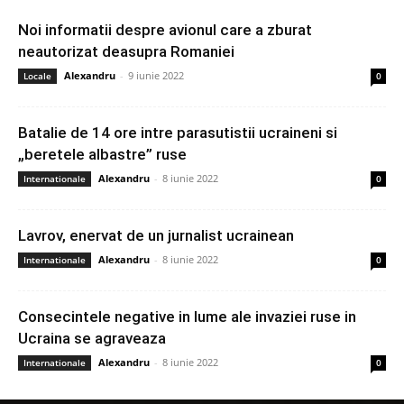
Noi informatii despre avionul care a zburat
neautorizat deasupra Romaniei
Alexandru
-
9 iunie 2022
Locale
0
Batalie de 14 ore intre parasutistii ucraineni si
„beretele albastre” ruse
Alexandru
-
8 iunie 2022
Internationale
0
Lavrov, enervat de un jurnalist ucrainean
Alexandru
-
8 iunie 2022
Internationale
0
Consecintele negative in lume ale invaziei ruse in
Ucraina se agraveaza
Alexandru
-
8 iunie 2022
Internationale
0