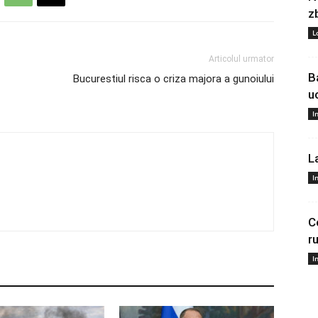
z
L
Articolul urmator
B
Bucurestiul risca o criza majora a gunoiului
u
I
L
I
C
r
I