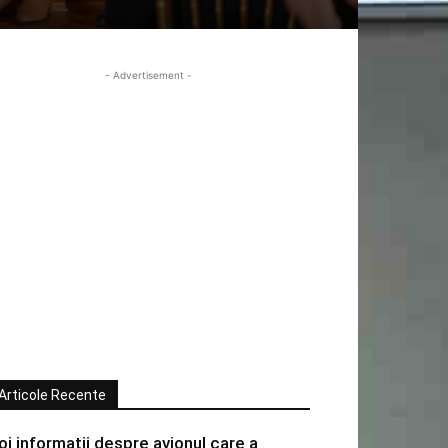
- Advertisement -
Articole Recente
oi informatii despre avionul care a