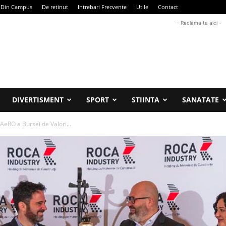
Din Campus
De retinut
Intrebari Frecvente
Utile
Contact
- Reclama ta aici -
DIVERTISMENT
SPORT
STIINTA
SANATATE
 AeRO a Bursei de Valori...