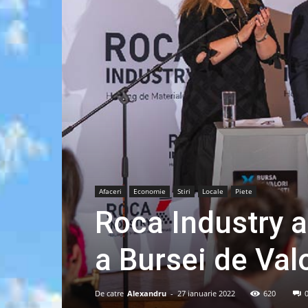
Afaceri
Economie
Stiri
Locale
Piete
Roca Industry a
a Bursei de Val
De catre
Alexandru
-
27 ianuarie 2022
620