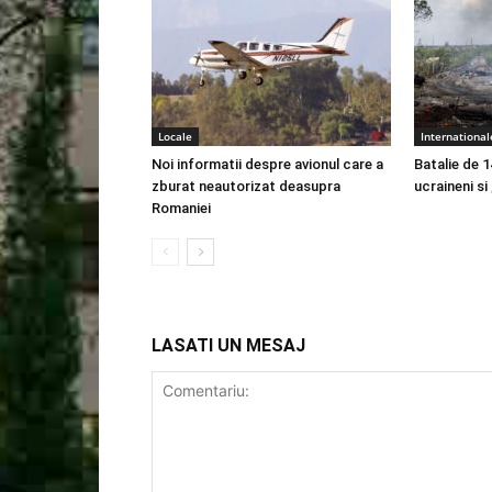
Locale
International
Noi informatii despre avionul care a
Batalie de 1
zburat neautorizat deasupra
ucraineni si
Romaniei
LASATI UN MESAJ