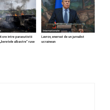
e
Internationale
4 ore intre parasutistii
Lavrov, enervat de un jurnalist
 „beretele albastre” ruse
ucrainean