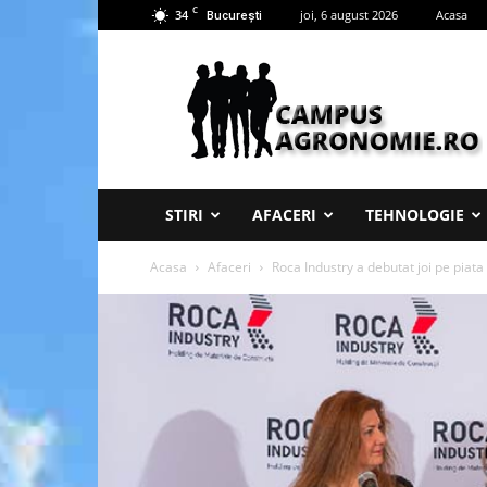
C
34
joi, 6 august 2026
Acasa
București
Campus
Agronomie
STIRI
AFACERI
TEHNOLOGIE
Acasa
Afaceri
Roca Industry a debutat joi pe piata