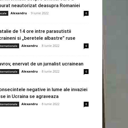
burat neautorizat deasupra Romaniei
Alexandru
-
9 iunie 2022
ocale
0
atalie de 14 ore intre parasutistii
craineni si „beretele albastre” ruse
Alexandru
-
8 iunie 2022
nternationale
0
avrov, enervat de un jurnalist ucrainean
Alexandru
-
8 iunie 2022
nternationale
0
onsecintele negative in lume ale invaziei
use in Ucraina se agraveaza
Alexandru
-
8 iunie 2022
nternationale
0