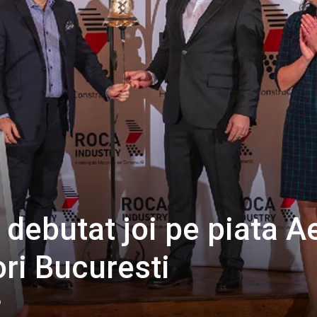
 debutat joi pe piata 
ori Bucuresti
0