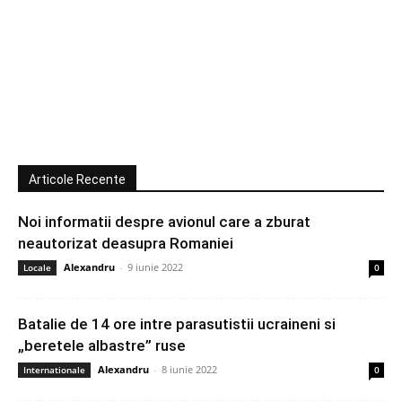
Articole Recente
Noi informatii despre avionul care a zburat
neautorizat deasupra Romaniei
Alexandru
-
9 iunie 2022
Locale
0
Batalie de 14 ore intre parasutistii ucraineni si
„beretele albastre” ruse
Alexandru
-
8 iunie 2022
Internationale
0