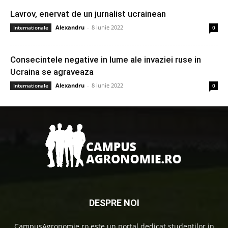
Lavrov, enervat de un jurnalist ucrainean
Alexandru
-
8 iunie 2022
Internationale
0
Consecintele negative in lume ale invaziei ruse in
Ucraina se agraveaza
Alexandru
-
8 iunie 2022
Internationale
0
DESPRE NOI
CampusAgronomie.ro este un portal dedicat studentilor in