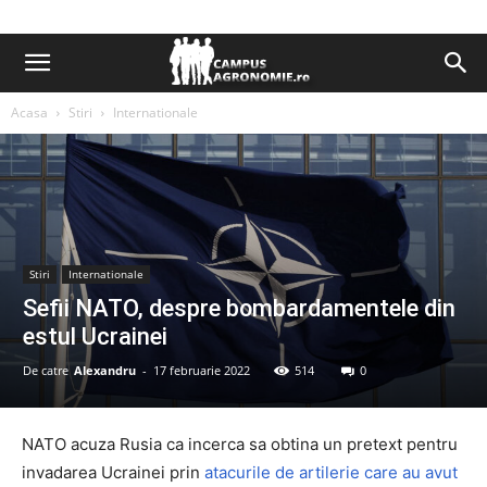
Acasa
Stiri
Internationale
Stiri
Internationale
Sefii NATO, despre bombardamentele din
estul Ucrainei
De catre
Alexandru
-
17 februarie 2022
514
0
NATO acuza Rusia ca incerca sa obtina un pretext pentru
invadarea Ucrainei prin
atacurile de artilerie care au avut