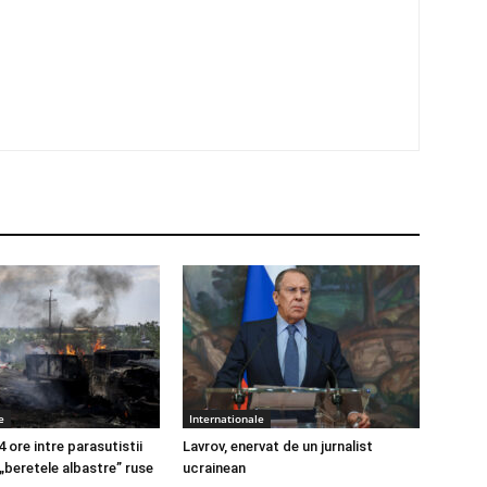
e
Internationale
4 ore intre parasutistii
Lavrov, enervat de un jurnalist
 „beretele albastre” ruse
ucrainean