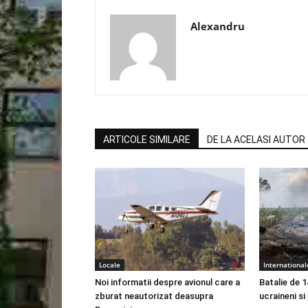
Alexandru
ARTICOLE SIMILARE
DE LA ACELASI AUTOR
Locale
International
Noi informatii despre avionul care a
Batalie de 1
zburat neautorizat deasupra
ucraineni si