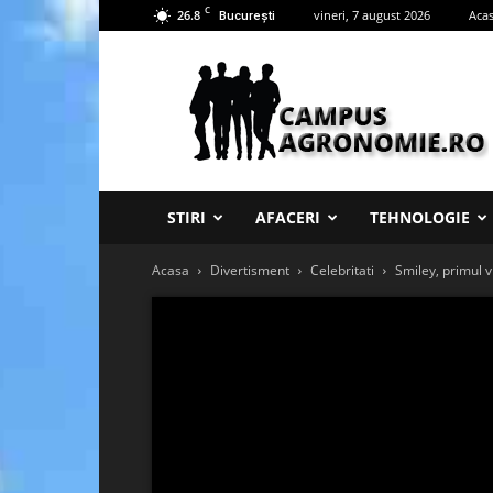
C
26.8
vineri, 7 august 2026
Aca
București
Campus
Agronomie
STIRI
AFACERI
TEHNOLOGIE
Acasa
Divertisment
Celebritati
Smiley, primul v