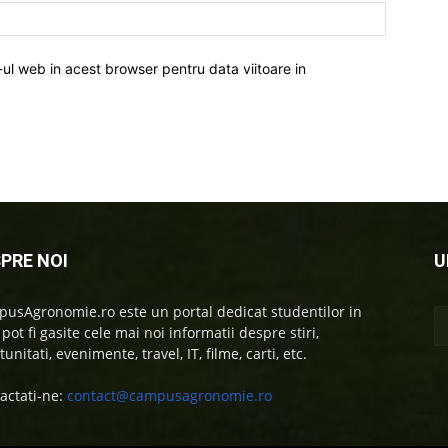
-ul web in acest browser pentru data viitoare in
PRE NOI
U
usAgronomie.ro este un portal dedicat studentilor in
 pot fi gasite cele mai noi informatii despre stiri,
unitati, evenimente, travel, IT, filme, carti, etc.
actati-ne:
contact@campusagronomie.ro