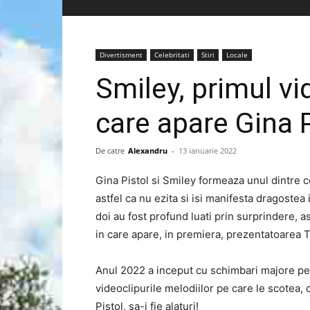
Divertisment
Celebritati
Stiri
Locale
Smiley, primul vi
care apare Gina P
De catre
Alexandru
-
13 ianuarie 2022
Gina Pistol si Smiley formeaza unul dintre 
astfel ca nu ezita si isi manifesta dragostea 
doi au fost profund luati prin surprindere, as
in care apare, in premiera, prezentatoarea T
Anul 2022 a inceput cu schimbari majore pen
videoclipurile melodiilor pe care le scotea, 
Pistol, sa-i fie alaturi!