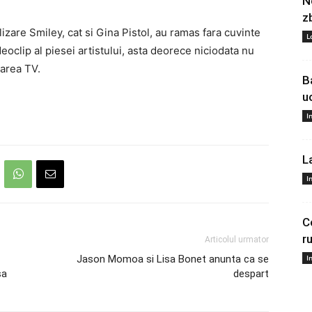
N
z
izare Smiley, cat si Gina Pistol, au ramas fara cuvinte
L
oclip al piesei artistului, asta deorece niciodata nu
oarea TV.
B
u
I
L
I
C
r
Articolul urmator
Jason Momoa si Lisa Bonet anunta ca se
I
sa
despart