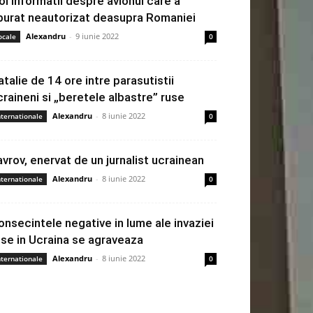
oi informatii despre avionul care a
burat neautorizat deasupra Romaniei
Alexandru
-
9 iunie 2022
ocale
0
atalie de 14 ore intre parasutistii
craineni si „beretele albastre” ruse
Alexandru
-
8 iunie 2022
nternationale
0
avrov, enervat de un jurnalist ucrainean
Alexandru
-
8 iunie 2022
nternationale
0
onsecintele negative in lume ale invaziei
use in Ucraina se agraveaza
Alexandru
-
8 iunie 2022
nternationale
0