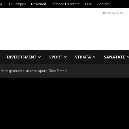
sa
Din Campus
De retinut
Intrebari Frecvente
Utile
Contact
- Reclama ta aici -
DIVERTISMENT
SPORT
STIINTA
SANATATE
ideoclip muzical in care apare Gina Pistol !