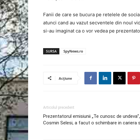
Fanii de care se bucura pe retelele de social
atunci cand au vazut secventele din noul vide
si-au imaginat ca o vor vedea pe prezentat
SURSA
SpyNews.ro
Acțiune
Articolul precedent
Prezentatorul emisiunii „Te cunosc de undeva”,
Cosmin Selesi, a facut o schimbare in cariera 