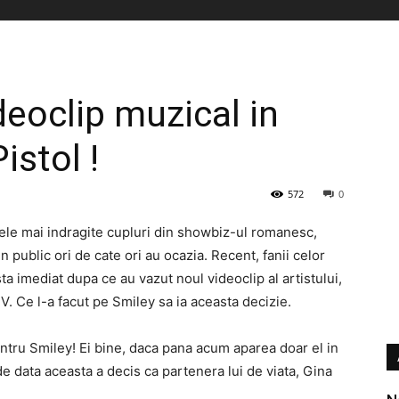
deoclip muzical in
istol !
572
0
cele mai indragite cupluri din showbiz-ul romanesc,
in public ori de cate ori au ocazia. Recent, fanii celor
ta imediat dupa ce au vazut noul videoclip al artistului,
V. Ce l-a facut pe Smiley sa ia aceasta decizie.
tru Smiley! Ei bine, daca pana acum aparea doar el in
de data aceasta a decis ca partenera lui de viata, Gina