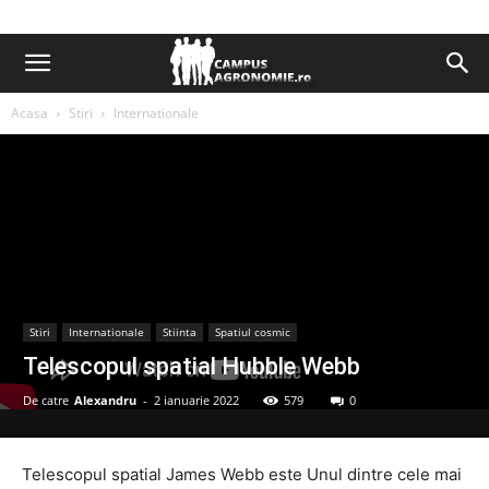
Acasa
Stiri
Internationale
Stiri
Internationale
Stiinta
Spatiul cosmic
Telescopul spatial Hubble Webb
De catre
Alexandru
-
2 ianuarie 2022
579
0
Telescopul spatial James Webb este Unul dintre cele mai