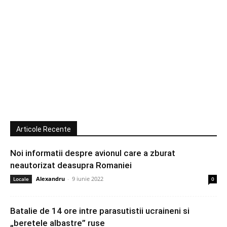
Articole Recente
Noi informatii despre avionul care a zburat
neautorizat deasupra Romaniei
Alexandru
-
9 iunie 2022
Locale
0
Batalie de 14 ore intre parasutistii ucraineni si
„beretele albastre” ruse