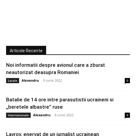
Articole Recente
Noi informatii despre avionul care a zburat
neautorizat deasupra Romaniei
Alexandru
-
9 iunie 2022
Locale
0
Batalie de 14 ore intre parasutistii ucraineni si
„beretele albastre” ruse
Alexandru
-
8 iunie 2022
Internationale
0
Lavrov, enervat de un jurnalist ucrainean