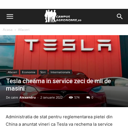
Acasa
Afaceri
Afaceri
Economie
Stiri
Internationale
Tesla cheama in service zeci de mii de
masini
De catre
Alexandru
-
2 ianuarie 2022
574
0
Administratia de stat pentru reglementarea pietei din
China a anuntat vineri ca Tesla va rechema la service