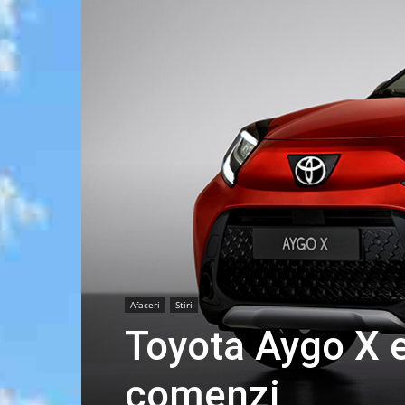
Afaceri
Stiri
Toyota Aygo X e
comenzi