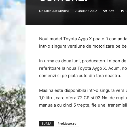
De catre
Alexandru
-
12 ianuarie 2022
529
Noul model Toyota Aygo X poate fi comandat
intr-o singura versiune de motorizare pe be
In urma cu doua luni, producatorul nipon de 
referitoare la noua Toyota Aygo X. Acum, no
comenzi si pe piata auto din tara noastra.
Masina este disponibila intr-o singura vers
1,0 litru, care ofera 72 CP si 93 Nm de cuplu.
manuala cu cinci 5 trepte, fie unei transmis
SURSA
ProMotor.ro