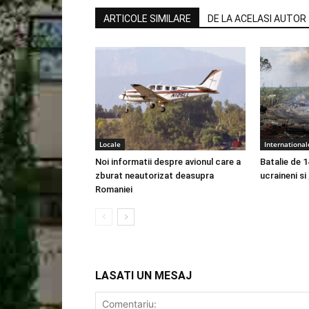
ARTICOLE SIMILARE
DE LA ACELASI AUTOR
Locale
International
Noi informatii despre avionul care a
Batalie de 1
zburat neautorizat deasupra
ucraineni si
Romaniei
LASATI UN MESAJ