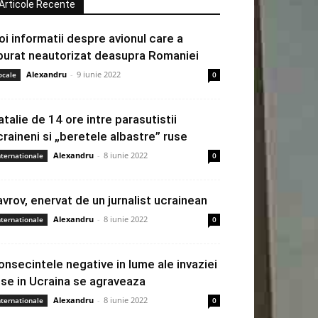
Articole Recente
oi informatii despre avionul care a
burat neautorizat deasupra Romaniei
Alexandru
-
9 iunie 2022
ocale
0
atalie de 14 ore intre parasutistii
craineni si „beretele albastre” ruse
Alexandru
-
8 iunie 2022
nternationale
0
avrov, enervat de un jurnalist ucrainean
Alexandru
-
8 iunie 2022
nternationale
0
onsecintele negative in lume ale invaziei
use in Ucraina se agraveaza
Alexandru
-
8 iunie 2022
nternationale
0