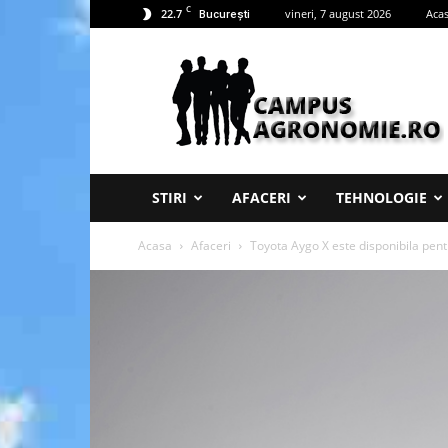
C
22.7
vineri, 7 august 2026
Aca
București
Campus
Agronomie
STIRI
AFACERI
TEHNOLOGIE
Acasa
Afaceri
Toyota Aygo X este disponibila pen