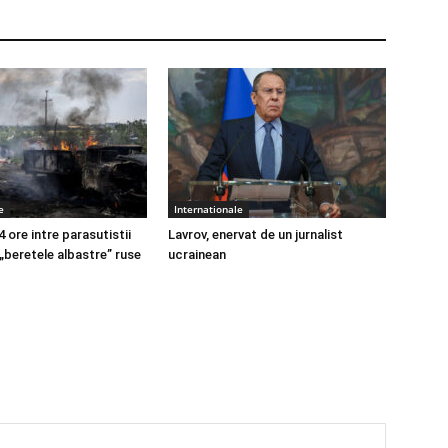
e
Internationale
4 ore intre parasutistii
Lavrov, enervat de un jurnalist
 „beretele albastre” ruse
ucrainean