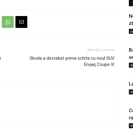
N
z
L
B
Articolul urmator
u
i
Skoda a dezvaluit prima schita cu noul SUV
Enyaq Coupe iV
I
L
I
C
r
I