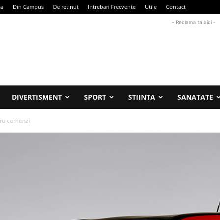
sa
Din Campus
De retinut
Intrebari Frecvente
Utile
Contact
- Reclama ta aici -
DIVERTISMENT
SPORT
STIINTA
SANATATE
tru comenzi