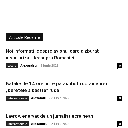
Articole Recente
Noi informatii despre avionul care a zburat
neautorizat deasupra Romaniei
Alexandru
-
9 iunie 2022
Locale
0
Batalie de 14 ore intre parasutistii ucraineni si
„beretele albastre” ruse
Alexandru
-
8 iunie 2022
Internationale
0
Lavrov, enervat de un jurnalist ucrainean
Alexandru
-
8 iunie 2022
Internationale
0