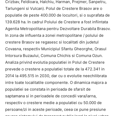
Crizbav, Feldioara, Halchiu, Harman, Prejmer, Sanpetru,
Tarlungeni si Vulcan). Polul de Crestere Brasov are o
populatie de peste 400.000 de locuitori, si o suprafata de
139.628 ha. In cadrul Polului de Crestere a fost infiintata
Agentia Metropolitana pentru Dezvoltare Durabila Brasov.
In zona de influenta a zonei metropolitane / polului de
crestere Brasov se regasesc si localitati din judetul
Covasna, respectiv Municipiul Sfantu Gheorghe, Orasul
Intorsura Buzaului, Comuna Chichis si Comuna Ozun.
Analiza privind evolutia populatiei in Polul de Crestere
prevede o crestere a populatiei totale de la 472.341 in
2014 la 495.515 in 2030, dar cu o evolutie neechilibrata
intre toate localitatile componente. O dinamica majora a
populatiei se constata in perioada de sfarsit de
saptamana si in perioadele de concedii vara/iarna,
respectiv o crestere medie a populatiei cu 50.000 de
persoane/zi in aceste perioade, ceea ce pune presiune