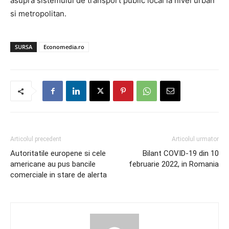
asupra sistemului de transport public local la nivel urban
si metropolitan.
SURSA
Economedia.ro
Articolul precedent
Articolul urmator
Autoritatile europene si cele
Bilant COVID-19 din 10
americane au pus bancile
februarie 2022, in Romania
comerciale in stare de alerta