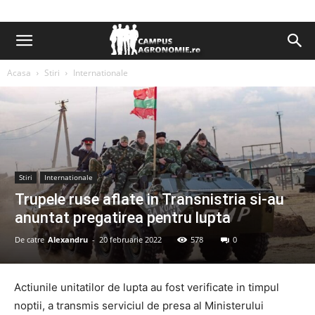
Acasa
Stiri
Internationale
Stiri
Internationale
Trupele ruse aflate in Transnistria si-au
anuntat pregatirea pentru lupta
De catre
Alexandru
-
20 februarie 2022
578
0
Actiunile unitatilor de lupta au fost verificate in timpul
noptii, a transmis serviciul de presa al Ministerului