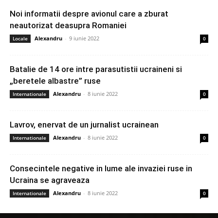
Noi informatii despre avionul care a zburat
neautorizat deasupra Romaniei
Alexandru
-
9 iunie 2022
Locale
0
Batalie de 14 ore intre parasutistii ucraineni si
„beretele albastre” ruse
Alexandru
-
8 iunie 2022
Internationale
0
Lavrov, enervat de un jurnalist ucrainean
Alexandru
-
8 iunie 2022
Internationale
0
Consecintele negative in lume ale invaziei ruse in
Ucraina se agraveaza
Alexandru
-
8 iunie 2022
Internationale
0