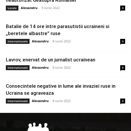
Alexandru
-
9 iunie 2022
Locale
0
Batalie de 14 ore intre parasutistii ucraineni si
„beretele albastre” ruse
Alexandru
-
8 iunie 2022
Internationale
0
Lavrov, enervat de un jurnalist ucrainean
Alexandru
-
8 iunie 2022
Internationale
0
Consecintele negative in lume ale invaziei ruse in
Ucraina se agraveaza
Alexandru
-
8 iunie 2022
Internationale
0