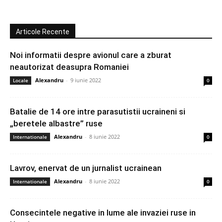
Articole Recente
Noi informatii despre avionul care a zburat
neautorizat deasupra Romaniei
Alexandru
-
9 iunie 2022
Locale
0
Batalie de 14 ore intre parasutistii ucraineni si
„beretele albastre” ruse
Alexandru
-
8 iunie 2022
Internationale
0
Lavrov, enervat de un jurnalist ucrainean
Alexandru
-
8 iunie 2022
Internationale
0
Consecintele negative in lume ale invaziei ruse in