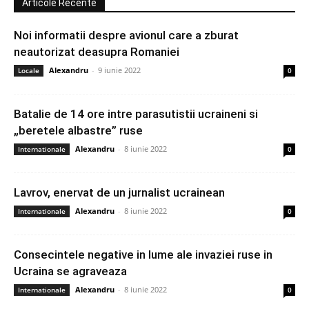
Articole Recente
Noi informatii despre avionul care a zburat
neautorizat deasupra Romaniei
Alexandru
-
9 iunie 2022
Locale
0
Batalie de 14 ore intre parasutistii ucraineni si
„beretele albastre” ruse
Alexandru
-
8 iunie 2022
Internationale
0
Lavrov, enervat de un jurnalist ucrainean
Alexandru
-
8 iunie 2022
Internationale
0
Consecintele negative in lume ale invaziei ruse in
Ucraina se agraveaza
Alexandru
-
8 iunie 2022
Internationale
0