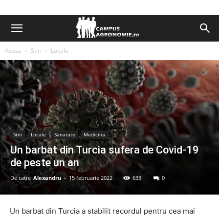
Acasa
Stiri
Locale
Stiri
Locale
Sanatate
Medicina
Un barbat din Turcia sufera de Covid-19
de peste un an
De catre
Alexandru
-
15 februarie 2022
633
0
Un barbat din Turcia a stabilit recordul pentru cea mai