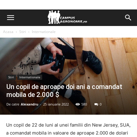
Acasa
Stiri
Internationale
Stiri
Internationale
Un copil de aproape doi ani a comandat
mobila de 2.000 $
De catre
Alexandru
-
25 ianuarie 2022
580
0
Un copil de 22 de luni al unei familii din New Jersey, SUA,
a comandat mobila in valoare de aproape 2.000 de dolari