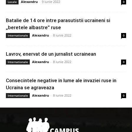
Alexandru
-
9 iunie 2022
Locale
0
Batalie de 14 ore intre parasutistii ucraineni si
„beretele albastre” ruse
Alexandru
-
8 iunie 2022
Internationale
0
Lavrov, enervat de un jurnalist ucrainean
Alexandru
-
8 iunie 2022
Internationale
0
Consecintele negative in lume ale invaziei ruse in
Ucraina se agraveaza
Alexandru
-
8 iunie 2022
Internationale
0