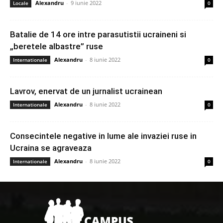
Alexandru
-
9 iunie 2022
Locale
0
Batalie de 14 ore intre parasutistii ucraineni si
„beretele albastre” ruse
Alexandru
-
8 iunie 2022
Internationale
0
Lavrov, enervat de un jurnalist ucrainean
Alexandru
-
8 iunie 2022
Internationale
0
Consecintele negative in lume ale invaziei ruse in
Ucraina se agraveaza
Alexandru
-
8 iunie 2022
Internationale
0