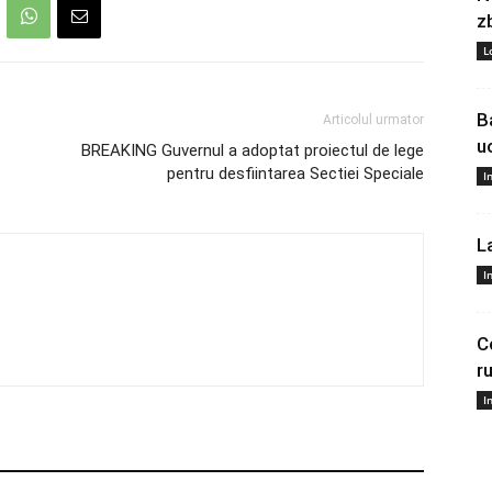
z
L
B
Articolul urmator
u
BREAKING Guvernul a adoptat proiectul de lege
pentru desfiintarea Sectiei Speciale
I
L
I
C
r
I