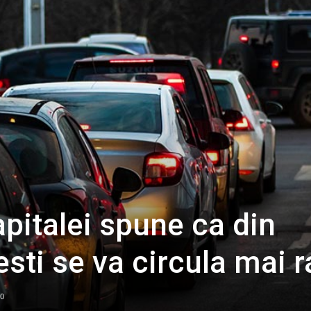
pitalei spune ca din
esti se va circula mai 
0