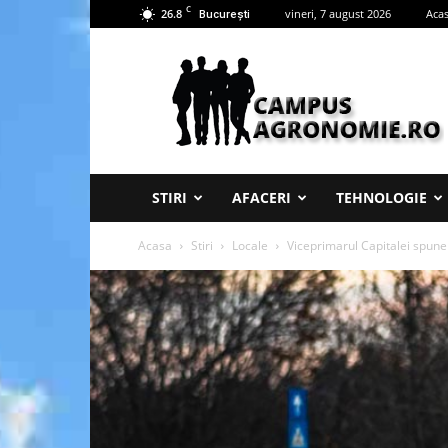
C
26.8
vineri, 7 august 2026
Aca
București
Campus
Agronomie
STIRI
AFACERI
TEHNOLOGIE
Acasa
Stiri
Locale
Viceprimarul Capitalei spune c