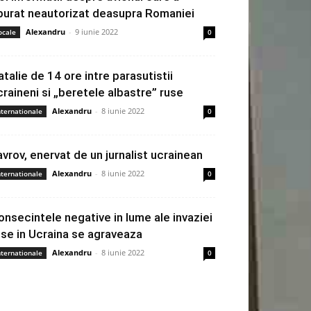
burat neautorizat deasupra Romaniei
Alexandru
-
9 iunie 2022
ocale
0
atalie de 14 ore intre parasutistii
craineni si „beretele albastre” ruse
Alexandru
-
8 iunie 2022
nternationale
0
avrov, enervat de un jurnalist ucrainean
Alexandru
-
8 iunie 2022
nternationale
0
onsecintele negative in lume ale invaziei
use in Ucraina se agraveaza
Alexandru
-
8 iunie 2022
nternationale
0