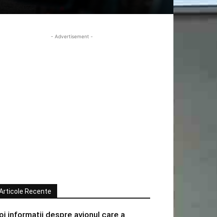
- Advertisement -
Articole Recente
oi informatii despre avionul care a