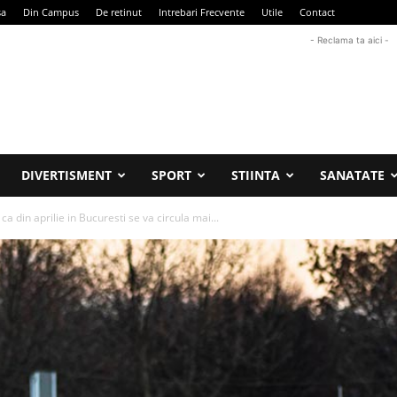
sa
Din Campus
De retinut
Intrebari Frecvente
Utile
Contact
- Reclama ta aici -
DIVERTISMENT
SPORT
STIINTA
SANATATE
a din aprilie in Bucuresti se va circula mai...