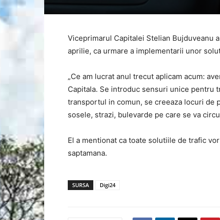
Viceprimarul Capitalei Stelian Bujduveanu an
aprilie, ca urmare a implementarii unor soluti
„Ce am lucrat anul trecut aplicam acum: ave
Capitala. Se introduc sensuri unice pentru t
transportul in comun, se creeaza locuri de pa
sosele, strazi, bulevarde pe care se va circ
El a mentionat ca toate solutiile de trafic vo
saptamana.
SURSA
Digi24