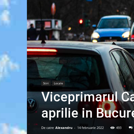
Stiri
Locale
Viceprimarul Ca
aprilie in Bucur
De catre
Alexandru
-
14 februarie 2022
493