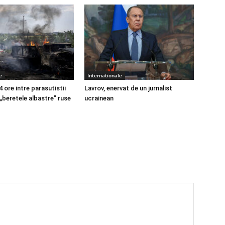
e
Internationale
4 ore intre parasutistii
Lavrov, enervat de un jurnalist
 „beretele albastre” ruse
ucrainean