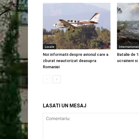
Locale
International
Noi informatii despre avionul care a
Batalie de 1
zburat neautorizat deasupra
ucraineni si
Romaniei
LASATI UN MESAJ