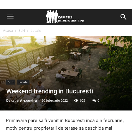
Acasa
Stiri
Locale
Stiri
Locale
Weekend trending in Bucuresti
De catre
Alexandru
-
20 februarie 2022
603
0
Primavara pare sa fi venit in Bucuresti inca din februarie,
motiv pentru proprietarii de terase sa deschida mai