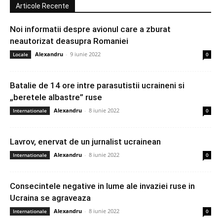
Articole Recente
Noi informatii despre avionul care a zburat
neautorizat deasupra Romaniei
Alexandru
-
9 iunie 2022
Locale
0
Batalie de 14 ore intre parasutistii ucraineni si
„beretele albastre” ruse
Alexandru
-
8 iunie 2022
Internationale
0
Lavrov, enervat de un jurnalist ucrainean
Alexandru
-
8 iunie 2022
Internationale
0
Consecintele negative in lume ale invaziei ruse in
Ucraina se agraveaza
Alexandru
-
8 iunie 2022
Internationale
0