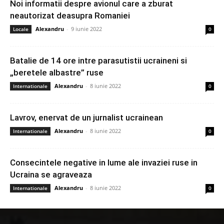
Noi informatii despre avionul care a zburat
neautorizat deasupra Romaniei
Alexandru
-
9 iunie 2022
Locale
0
Batalie de 14 ore intre parasutistii ucraineni si
„beretele albastre” ruse
Alexandru
-
8 iunie 2022
Internationale
0
Lavrov, enervat de un jurnalist ucrainean
Alexandru
-
8 iunie 2022
Internationale
0
Consecintele negative in lume ale invaziei ruse in
Ucraina se agraveaza
Alexandru
-
8 iunie 2022
Internationale
0