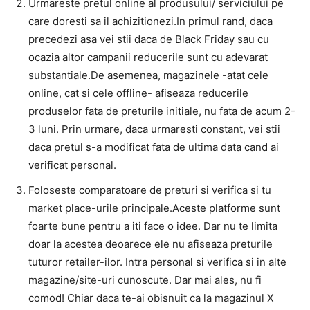
Urmareste pretul online al produsului/ serviciului pe
care doresti sa il achizitionezi.In primul rand, daca
precedezi asa vei stii daca de Black Friday sau cu
ocazia altor campanii reducerile sunt cu adevarat
substantiale.De asemenea, magazinele -atat cele
online, cat si cele offline- afiseaza reducerile
produselor fata de preturile initiale, nu fata de acum 2-
3 luni. Prin urmare, daca urmaresti constant, vei stii
daca pretul s-a modificat fata de ultima data cand ai
verificat personal.
Foloseste comparatoare de preturi si verifica si tu
market place-urile principale.Aceste platforme sunt
foarte bune pentru a iti face o idee. Dar nu te limita
doar la acestea deoarece ele nu afiseaza preturile
tuturor retailer-ilor. Intra personal si verifica si in alte
magazine/site-uri cunoscute. Dar mai ales, nu fi
comod! Chiar daca te-ai obisnuit ca la magazinul X