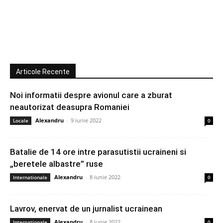
Articole Recente
Noi informatii despre avionul care a zburat
neautorizat deasupra Romaniei
Alexandru
-
9 iunie 2022
Locale
0
Batalie de 14 ore intre parasutistii ucraineni si
„beretele albastre” ruse
Alexandru
-
8 iunie 2022
Internationale
0
Lavrov, enervat de un jurnalist ucrainean
Alexandru
-
8 iunie 2022
Internationale
0