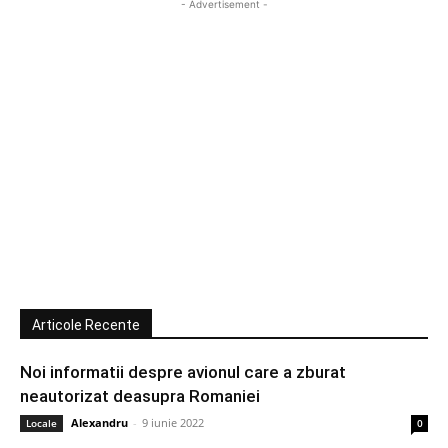
- Advertisement -
Articole Recente
Noi informatii despre avionul care a zburat
neautorizat deasupra Romaniei
Alexandru
-
9 iunie 2022
Locale
0