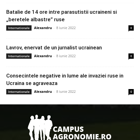
Batalie de 14 ore intre parasutistii ucraineni si
„beretele albastre” ruse
Alexandru
-
8 iunie 2022
Internationale
0
Lavrov, enervat de un jurnalist ucrainean
Alexandru
-
8 iunie 2022
Internationale
0
Consecintele negative in lume ale invaziei ruse in
Ucraina se agraveaza
Alexandru
-
8 iunie 2022
Internationale
0