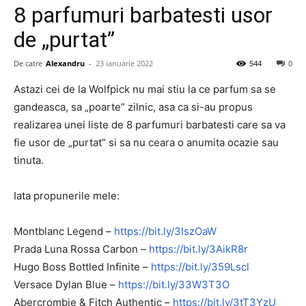
8 parfumuri barbatesti usor
de „purtat”
De catre
Alexandru
-
23 ianuarie 2022
544
0
Astazi cei de la Wolfpick nu mai stiu la ce parfum sa se
gandeasca, sa „poarte” zilnic, asa ca si-au propus
realizarea unei liste de 8 parfumuri barbatesti care sa va
fie usor de „purtat” si sa nu ceara o anumita ocazie sau
tinuta.
Iata propunerile mele:
Montblanc Legend –
https://bit.ly/3IszOaW
Prada Luna Rossa Carbon –
https://bit.ly/3AikR8r
Hugo Boss Bottled Infinite –
https://bit.ly/359Lscl
Versace Dylan Blue –
https://bit.ly/33W3T3O
Abercrombie & Fitch Authentic –
https://bit.ly/3tT3YzU