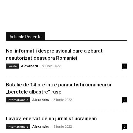
Articole Recente
Noi informatii despre avionul care a zburat
neautorizat deasupra Romaniei
Alexandru
-
9 iunie 2022
Locale
0
Batalie de 14 ore intre parasutistii ucraineni si
„beretele albastre” ruse
Alexandru
-
8 iunie 2022
Internationale
0
Lavrov, enervat de un jurnalist ucrainean
Alexandru
-
8 iunie 2022
Internationale
0