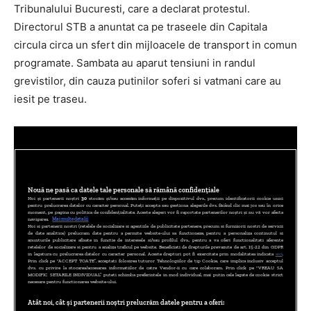
Tribunalului Bucuresti, care a declarat protestul.
Directorul STB a anuntat ca pe traseele din Capitala
circula circa un sfert din mijloacele de transport in comun
programate. Sambata au aparut tensiuni in randul
grevistilor, din cauza putinilor soferi si vatmani care au
iesit pe traseu.