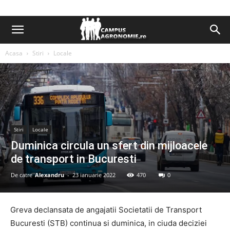
Acasa
Stiri
Locale
Stiri
Locale
Duminica circula un sfert din mijloacele
de transport in Bucuresti
De catre
Alexandru
-
23 ianuarie 2022
470
0
Greva declansata de angajatii Societatii de Transport
Bucuresti (STB) continua si duminica, in ciuda deciziei