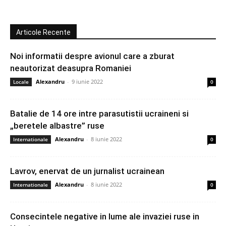
Articole Recente
Noi informatii despre avionul care a zburat
neautorizat deasupra Romaniei
Alexandru
-
9 iunie 2022
Locale
0
Batalie de 14 ore intre parasutistii ucraineni si
„beretele albastre” ruse
Alexandru
-
8 iunie 2022
Internationale
0
Lavrov, enervat de un jurnalist ucrainean
Alexandru
-
8 iunie 2022
Internationale
0
Consecintele negative in lume ale invaziei ruse in