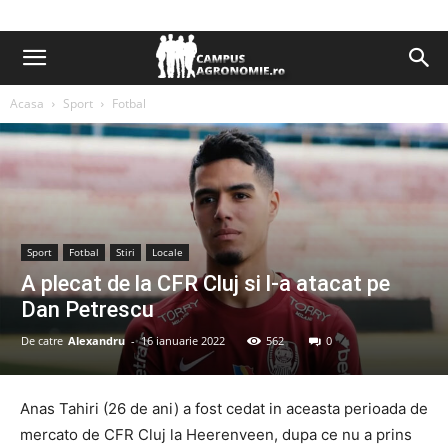
Acasa
Sport
Fotbal
Sport
Fotbal
Stiri
Locale
A plecat de la CFR Cluj si l-a atacat pe
Dan Petrescu
De catre
Alexandru
-
16 ianuarie 2022
562
0
Anas Tahiri (26 de ani) a fost cedat in aceasta perioada de
mercato de CFR Cluj la Heerenveen, dupa ce nu a prins