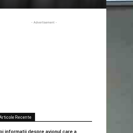
- Advertisement -
Articole Recente
oi informatii despre avionul care a