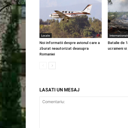
Locale
International
Noi informatii despre avionul care a
Batalie de 1
zburat neautorizat deasupra
ucraineni si
Romaniei
LASATI UN MESAJ