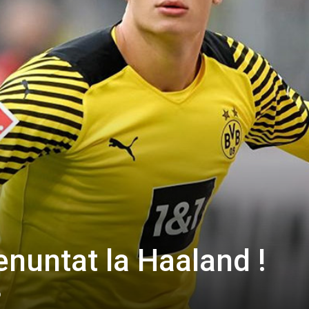
enuntat la Haaland !
0