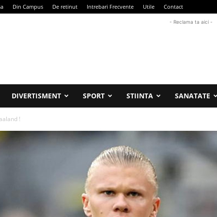
sa
Din Campus
De retinut
Intrebari Frecvente
Utile
Contact
- Reclama ta aici -
DIVERTISMENT
SPORT
STIINTA
SANATATE
aaland !