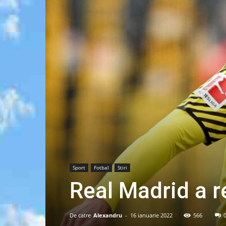
Sport
Fotbal
Stiri
Real Madrid a r
De catre
Alexandru
-
16 ianuarie 2022
566