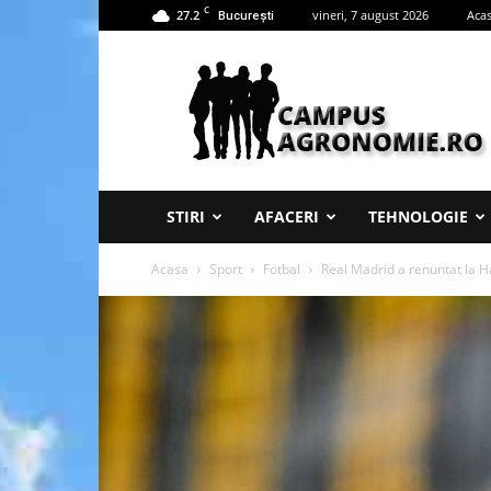
C
27.2
vineri, 7 august 2026
Aca
București
Campus
Agronomie
STIRI
AFACERI
TEHNOLOGIE
Acasa
Sport
Fotbal
Real Madrid a renuntat la H