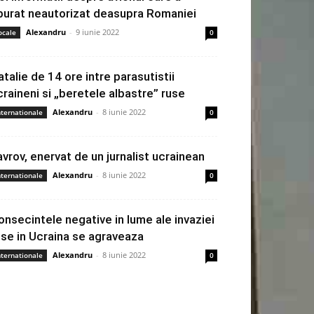
burat neautorizat deasupra Romaniei
Alexandru
-
9 iunie 2022
ocale
0
atalie de 14 ore intre parasutistii
craineni si „beretele albastre” ruse
Alexandru
-
8 iunie 2022
nternationale
0
avrov, enervat de un jurnalist ucrainean
Alexandru
-
8 iunie 2022
nternationale
0
onsecintele negative in lume ale invaziei
use in Ucraina se agraveaza
Alexandru
-
8 iunie 2022
nternationale
0