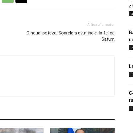
z
L
Articolul urmator
B
O noua ipoteza: Soarele a avut inele, la fel ca
Saturn
u
I
L
I
C
r
I