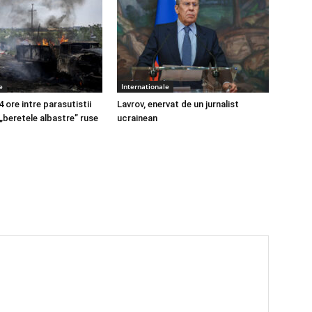
e
Internationale
4 ore intre parasutistii
Lavrov, enervat de un jurnalist
 „beretele albastre” ruse
ucrainean