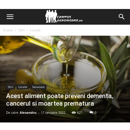
Acasa
Stiri
Locale
Stiri
Locale
Sanatate
Acest aliment poate preveni dementa,
cancerul si moartea prematura
De catre
Alexandru
-
11 ianuarie 2022
627
0