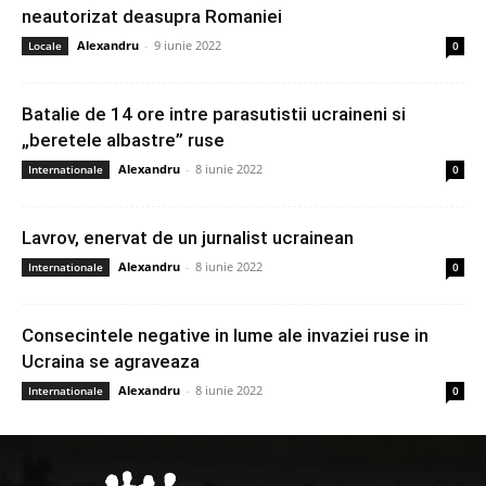
neautorizat deasupra Romaniei
Alexandru
-
9 iunie 2022
Locale
0
Batalie de 14 ore intre parasutistii ucraineni si
„beretele albastre” ruse
Alexandru
-
8 iunie 2022
Internationale
0
Lavrov, enervat de un jurnalist ucrainean
Alexandru
-
8 iunie 2022
Internationale
0
Consecintele negative in lume ale invaziei ruse in
Ucraina se agraveaza
Alexandru
-
8 iunie 2022
Internationale
0