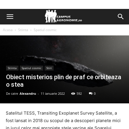
Acasa
Stiinta
Spatiul cosmic
Stiinta
Spatiul cosmic
Stiri
Obiect misterios plin de praf ce orbiteaza
o stea
De catre
Alexandru
-
11 ianuarie 2022
592
0
Satelitul TESS, Transiting Exoplanet Survey Satellite, a
fost lansat in 2018 cu scopul de a descoperi planete mici
in jurul celor mai apropiate stele vecine ale Soarelui.