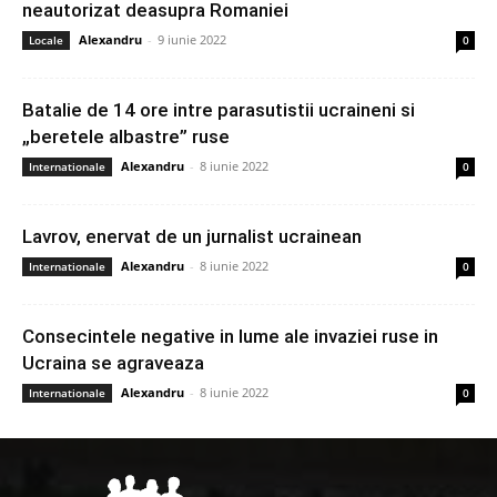
neautorizat deasupra Romaniei
Alexandru
-
9 iunie 2022
Locale
0
Batalie de 14 ore intre parasutistii ucraineni si
„beretele albastre” ruse
Alexandru
-
8 iunie 2022
Internationale
0
Lavrov, enervat de un jurnalist ucrainean
Alexandru
-
8 iunie 2022
Internationale
0
Consecintele negative in lume ale invaziei ruse in
Ucraina se agraveaza
Alexandru
-
8 iunie 2022
Internationale
0