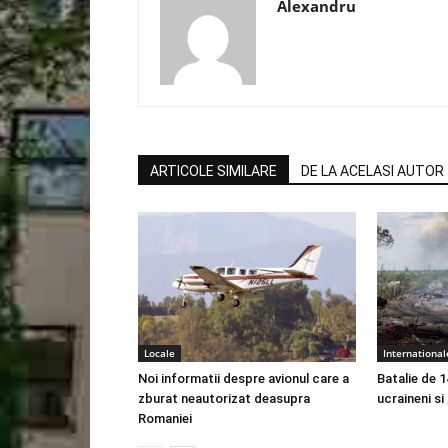
Alexandru
ARTICOLE SIMILARE
DE LA ACELASI AUTOR
Locale
International
Noi informatii despre avionul care a
Batalie de 1
zburat neautorizat deasupra
ucraineni si
Romaniei