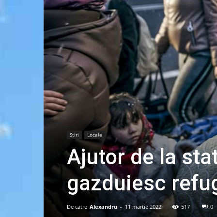
Stiri
Locale
Ajutor de la sta
gazduiesc refug
De catre
Alexandru
-
11 martie 2022
517
0