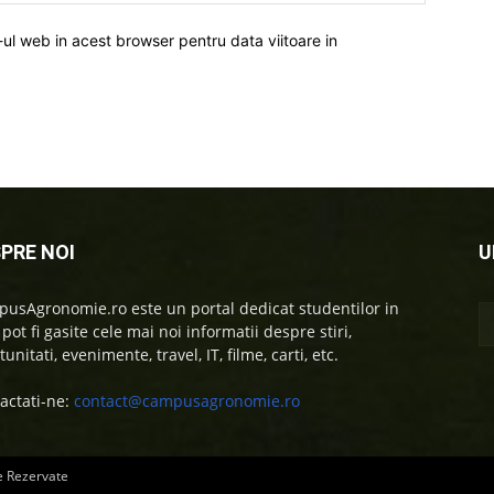
-ul web in acest browser pentru data viitoare in
PRE NOI
U
usAgronomie.ro este un portal dedicat studentilor in
 pot fi gasite cele mai noi informatii despre stiri,
unitati, evenimente, travel, IT, filme, carti, etc.
actati-ne:
contact@campusagronomie.ro
e Rezervate