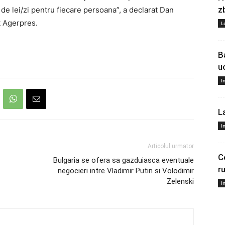
z
de lei/zi pentru fiecare persoana”, a declarat Dan
it Agerpres.
L
B
u
I
L
I
Articolul urmator
C
Bulgaria se ofera sa gazduiasca eventuale
r
negocieri intre Vladimir Putin si Volodimir
Zelenski
I