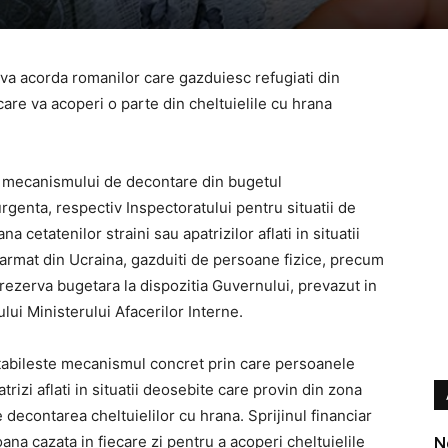
l va acorda romanilor care gazduiesc refugiati din
are va acoperi o parte din cheltuielile cu hrana
 a mecanismului de decontare din bugetul
rgenta, respectiv Inspectoratului pentru situatii de
a cetatenilor straini sau apatrizilor aflati in situatii
 armat din Ucraina, gazduiti de persoane fizice, precum
rezerva bugetara la dispozitia Guvernului, prevazut in
ui Ministerului Afacerilor Interne.
stabileste mecanismul concret prin care persoanele
trizi aflati in situatii deosebite care provin din zona
 decontarea cheltuielilor cu hrana. Sprijinul financiar
oana cazata in fiecare zi pentru a acoperi cheltuielile
N