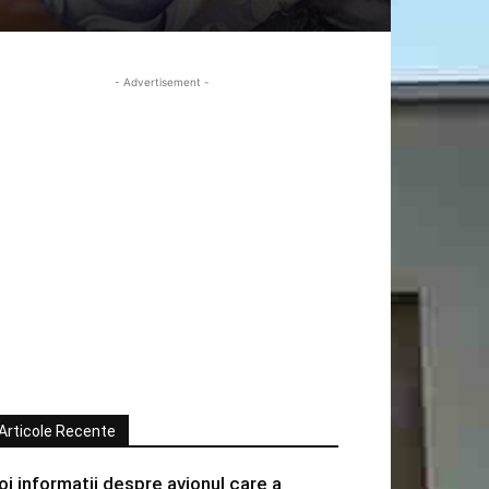
- Advertisement -
Articole Recente
oi informatii despre avionul care a