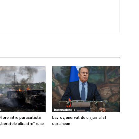
e
Internationale
4 ore intre parasutistii
Lavrov, enervat de un jurnalist
 „beretele albastre” ruse
ucrainean