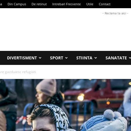
sa
Din Campus
De retinut
Intrebari Frecvente
Utile
Contact
- Reclama ta aici -
DIVERTISMENT
SPORT
STIINTA
SANATATE
are gazduiesc refugiati