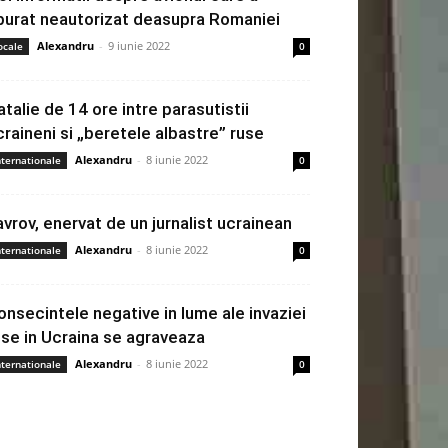
burat neautorizat deasupra Romaniei
Alexandru
-
9 iunie 2022
ocale
0
atalie de 14 ore intre parasutistii
craineni si „beretele albastre” ruse
Alexandru
-
8 iunie 2022
nternationale
0
avrov, enervat de un jurnalist ucrainean
Alexandru
-
8 iunie 2022
nternationale
0
onsecintele negative in lume ale invaziei
use in Ucraina se agraveaza
Alexandru
-
8 iunie 2022
nternationale
0