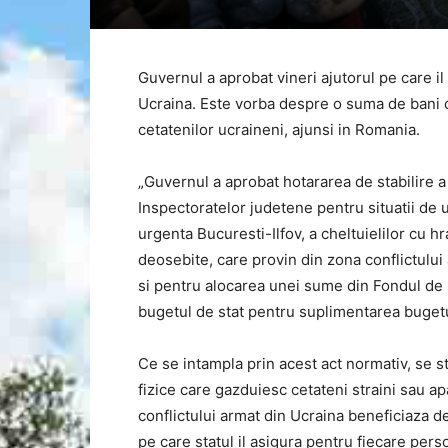
Guvernul a aprobat vineri ajutorul pe care i
Ucraina. Este vorba despre o suma de bani c
cetatenilor ucraineni, ajunsi in Romania.
„Guvernul a aprobat hotararea de stabilire
Inspectoratelor judetene pentru situatii de u
urgenta Bucuresti-Ilfov, a cheltuielilor cu hran
deosebite, care provin din zona conflictului
si pentru alocarea unei sume din Fondul de 
bugetul de stat pentru suplimentarea bugetul
Ce se intampla prin acest act normativ, se 
fizice care gazduiesc cetateni straini sau apa
conflictului armat din Ucraina beneficiaza de
pe care statul il asigura pentru fiecare pers