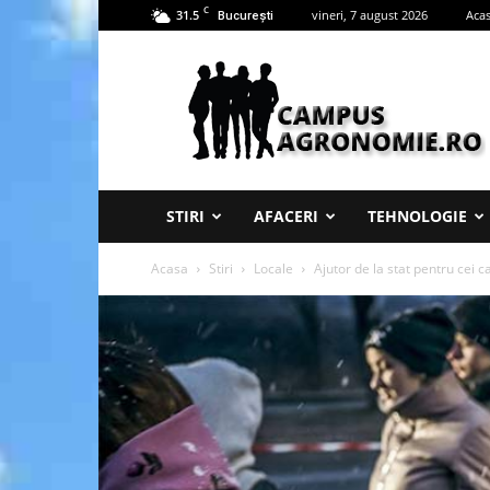
C
31.5
vineri, 7 august 2026
Aca
București
Campus
Agronomie
STIRI
AFACERI
TEHNOLOGIE
Acasa
Stiri
Locale
Ajutor de la stat pentru cei c