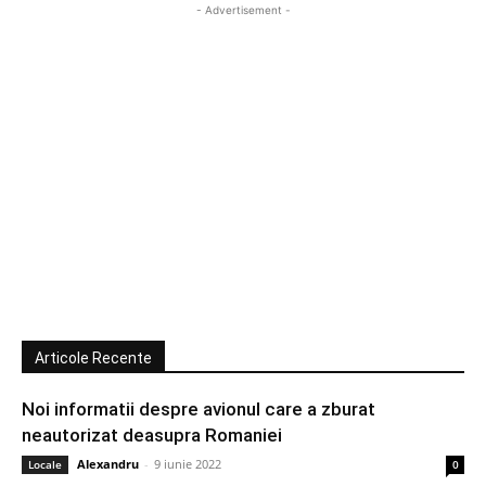
- Advertisement -
Articole Recente
Noi informatii despre avionul care a zburat
neautorizat deasupra Romaniei
Alexandru
-
9 iunie 2022
Locale
0