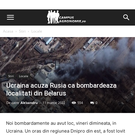
Acasa
Stiri
Locale
Stiri
Locale
Ucraina acuza Rusia ca bombardeaza
localitati din Belarus
De catre
Alexandru
-
11 martie 2022
554
0
Noi bombardamente au avut loc, vineri dimineata, in
Ucraina. Un oras din regiunea Dnipro din est, a fost lovit