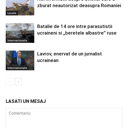
zburat neautorizat deasupra Romaniei
Locale
Batalie de 14 ore intre parasutistii
ucraineni si „beretele albastre” ruse
Internationale
Lavrov, enervat de un jurnalist
ucrainean
Internationale
LASATI UN MESAJ