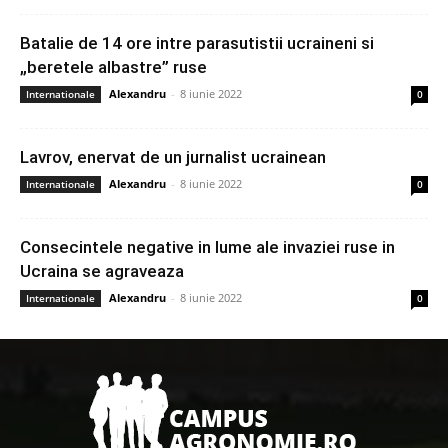
Batalie de 14 ore intre parasutistii ucraineni si
„beretele albastre” ruse
Alexandru
-
8 iunie 2022
Internationale
0
Lavrov, enervat de un jurnalist ucrainean
Alexandru
-
8 iunie 2022
Internationale
0
Consecintele negative in lume ale invaziei ruse in
Ucraina se agraveaza
Alexandru
-
8 iunie 2022
Internationale
0