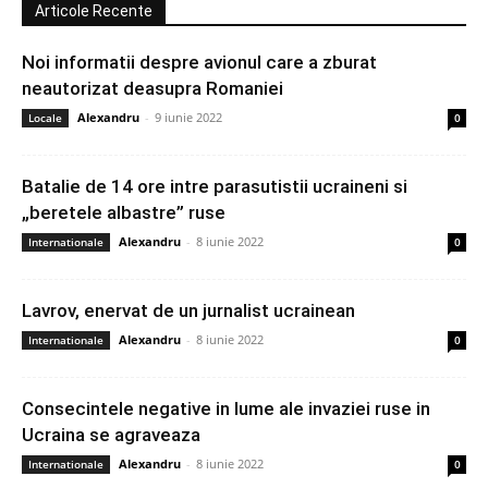
Articole Recente
Noi informatii despre avionul care a zburat
neautorizat deasupra Romaniei
Alexandru
-
9 iunie 2022
Locale
0
Batalie de 14 ore intre parasutistii ucraineni si
„beretele albastre” ruse
Alexandru
-
8 iunie 2022
Internationale
0
Lavrov, enervat de un jurnalist ucrainean
Alexandru
-
8 iunie 2022
Internationale
0
Consecintele negative in lume ale invaziei ruse in
Ucraina se agraveaza
Alexandru
-
8 iunie 2022
Internationale
0