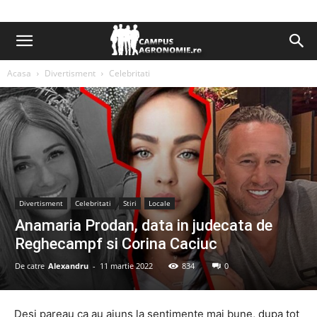
Acasa
Divertisment
Celebritati
Divertisment
Celebritati
Stiri
Locale
Anamaria Prodan, data in judecata de
Reghecampf si Corina Caciuc
De catre
Alexandru
-
11 martie 2022
834
0
Desi pareau ca au ajuns la sentimente mai bune, dupa tot