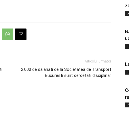
z
L
B
u
I
Articolul urmator
L
ti
2.000 de salariati de la Societatea de Transport
I
Bucuresti sunt cercetati disciplinar
C
r
I