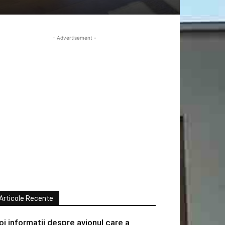
- Advertisement -
Articole Recente
oi informatii despre avionul care a