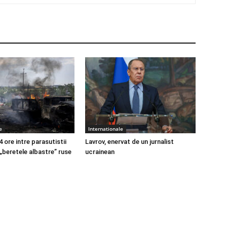
e
Internationale
4 ore intre parasutistii
Lavrov, enervat de un jurnalist
 „beretele albastre” ruse
ucrainean