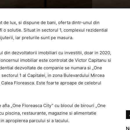
de lux, si dispune de bani, oferta dintr-unul din
i o solutie. Situat in sectorul 1, complexul rezidential
uterii, iar preturile sunt pe masura.
in dezvoltatorii imobiliari cu investitii, doar in 2020,
ncernul imobiliar este controlat de Victor Capitanu si
dential dezvoltate de companie se numara si „One
 sectorul 1 al Capitalei, in zona Bulevardului Mircea
cu Calea Floreasca. Este foarte aproape de celebrul
se afla „One Floreasca City” cu blocul de birouri „One
cu piscina, restaurante, magazine si alimentatie
n apropierea parcului si a lacului.
N