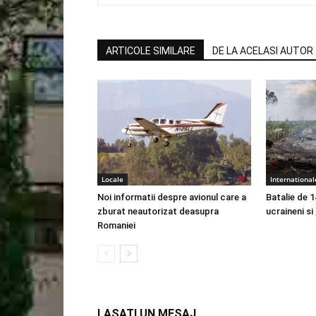
ARTICOLE SIMILARE
DE LA ACELASI AUTOR
Locale
International
Noi informatii despre avionul care a
Batalie de 1
zburat neautorizat deasupra
ucraineni si
Romaniei
LASATI UN MESAJ