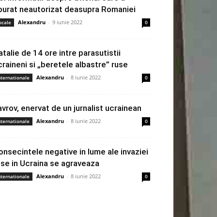
burat neautorizat deasupra Romaniei
Alexandru
-
9 iunie 2022
ocale
0
atalie de 14 ore intre parasutistii
craineni si „beretele albastre” ruse
Alexandru
-
8 iunie 2022
nternationale
0
avrov, enervat de un jurnalist ucrainean
Alexandru
-
8 iunie 2022
nternationale
0
onsecintele negative in lume ale invaziei
use in Ucraina se agraveaza
Alexandru
-
8 iunie 2022
nternationale
0