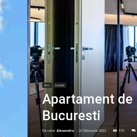
Stiri
Locale
Apartament de 
Bucuresti
De catre
Alexandru
-
22 februarie 2022
573