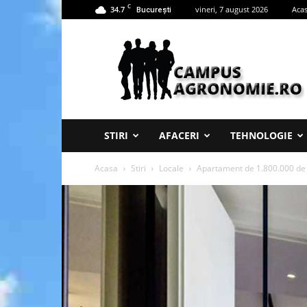
C
34.7
vineri, 7 august 2026
Aca
București
Campus
Agronomie
STIRI
AFACERI
TEHNOLOGIE
Acasa
Stiri
Locale
Apartament de 1.800.000 de 