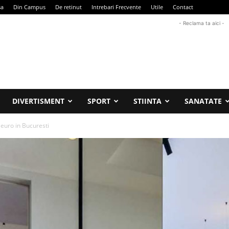
sa
Din Campus
De retinut
Intrebari Frecvente
Utile
Contact
- Reclama ta aici -
DIVERTISMENT
SPORT
STIINTA
SANATATE
euro in Bucuresti