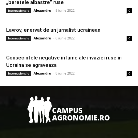
„beretele albastre” ruse
Alexandru
-
8 iunie 2022
Internationale
0
Lavrov, enervat de un jurnalist ucrainean
Alexandru
-
8 iunie 2022
Internationale
0
Consecintele negative in lume ale invaziei ruse in
Ucraina se agraveaza
Alexandru
-
8 iunie 2022
Internationale
0