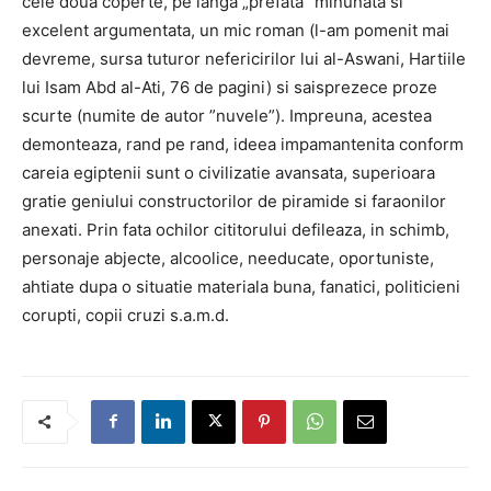
cele doua coperte, pe langa „prefata” minunata si
excelent argumentata, un mic roman (l-am pomenit mai
devreme, sursa tuturor nefericirilor lui al-Aswani, Hartiile
lui Isam Abd al-Ati, 76 de pagini) si saisprezece proze
scurte (numite de autor ”nuvele”). Impreuna, acestea
demonteaza, rand pe rand, ideea impamantenita conform
careia egiptenii sunt o civilizatie avansata, superioara
gratie geniului constructorilor de piramide si faraonilor
anexati. Prin fata ochilor cititorului defileaza, in schimb,
personaje abjecte, alcoolice, needucate, oportuniste,
ahtiate dupa o situatie materiala buna, fanatici, politicieni
corupti, copii cruzi s.a.m.d.