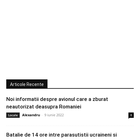
Articole Recente
Noi informatii despre avionul care a zburat
neautorizat deasupra Romaniei
Alexandru
-
9 iunie 2022
Locale
0
Batalie de 14 ore intre parasutistii ucraineni si