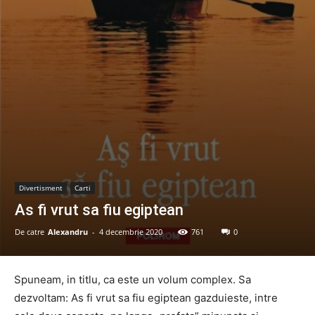
Divertisment
Carti
As fi vrut sa fiu egiptean
De catre
Alexandru
-
4 decembrie 2020
761
0
Spuneam, in titlu, ca este un volum complex. Sa
dezvoltam: As fi vrut sa fiu egiptean gazduieste, intre