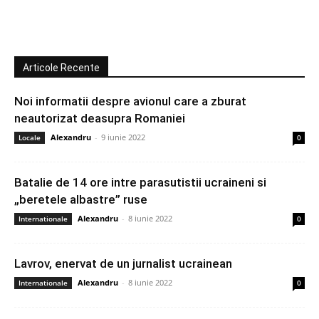
Articole Recente
Noi informatii despre avionul care a zburat
neautorizat deasupra Romaniei
Alexandru
-
9 iunie 2022
Locale
0
Batalie de 14 ore intre parasutistii ucraineni si
„beretele albastre” ruse
Alexandru
-
8 iunie 2022
Internationale
0
Lavrov, enervat de un jurnalist ucrainean
Alexandru
-
8 iunie 2022
Internationale
0