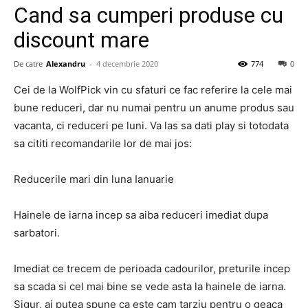
Cand sa cumperi produse cu
discount mare
De catre
Alexandru
-
4 decembrie 2020
774
0
Cei de la WolfPick vin cu sfaturi ce fac referire la cele mai
bune reduceri, dar nu numai pentru un anume produs sau
vacanta, ci reduceri pe luni. Va las sa dati play si totodata
sa cititi recomandarile lor de mai jos:
Reducerile mari din luna Ianuarie
Hainele de iarna incep sa aiba reduceri imediat dupa
sarbatori.
Imediat ce trecem de perioada cadourilor, preturile incep
sa scada si cel mai bine se vede asta la hainele de iarna.
Sigur, ai putea spune ca este cam tarziu pentru o geaca