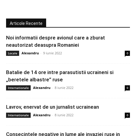
Articole Recente
Noi informatii despre avionul care a zburat
neautorizat deasupra Romaniei
Alexandru
-
9 iunie 2022
Locale
0
Batalie de 14 ore intre parasutistii ucraineni si
„beretele albastre” ruse
Alexandru
-
8 iunie 2022
Internationale
0
Lavrov, enervat de un jurnalist ucrainean
Alexandru
-
8 iunie 2022
Internationale
0
Consecintele negative in lume ale invaziei ruse in