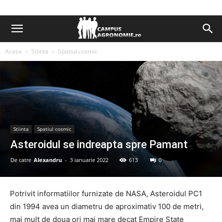
Acasa
Stiinta
Spatiul cosmic
Stiinta
Spatiul cosmic
Asteroidul se indreapta spre Pamant
De catre
Alexandru
-
3 ianuarie 2022
613
0
Potrivit informatiilor furnizate de NASA, Asteroidul PC1
din 1994 avea un diametru de aproximativ 100 de metri,
mai mult de doua ori mai mare decat Empire State