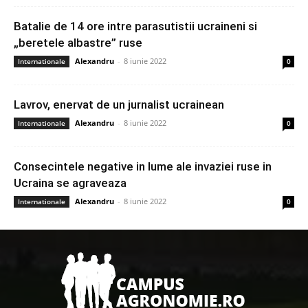
Batalie de 14 ore intre parasutistii ucraineni si
„beretele albastre” ruse
Alexandru
-
8 iunie 2022
Internationale
0
Lavrov, enervat de un jurnalist ucrainean
Alexandru
-
8 iunie 2022
Internationale
0
Consecintele negative in lume ale invaziei ruse in
Ucraina se agraveaza
Alexandru
-
8 iunie 2022
Internationale
0