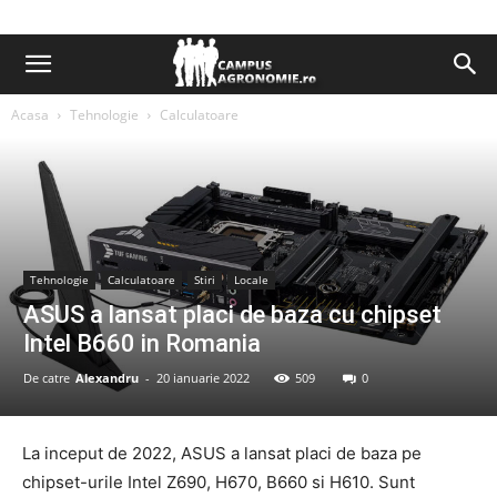
Acasa
Tehnologie
Calculatoare
Tehnologie
Calculatoare
Stiri
Locale
ASUS a lansat placi de baza cu chipset
Intel B660 in Romania
De catre
Alexandru
-
20 ianuarie 2022
509
0
La inceput de 2022, ASUS a lansat placi de baza pe
chipset-urile Intel Z690, H670, B660 si H610. Sunt