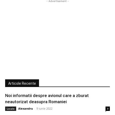
- Advertisement -
Articole Recente
Noi informatii despre avionul care a zburat
neautorizat deasupra Romaniei
Alexandru
-
9 iunie 2022
Locale
0