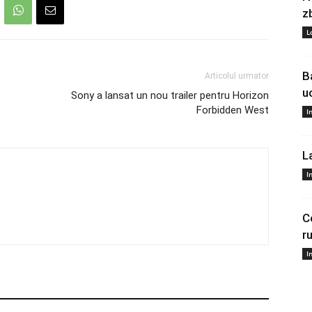
z
L
B
Articolul urmator
u
Sony a lansat un nou trailer pentru Horizon
Forbidden West
I
L
I
C
r
I