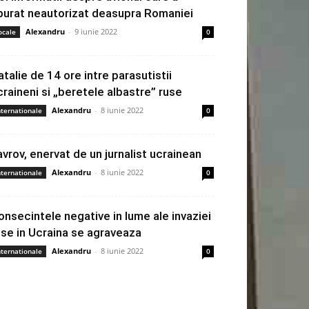
burat neautorizat deasupra Romaniei
Alexandru
-
9 iunie 2022
ocale
0
atalie de 14 ore intre parasutistii
craineni si „beretele albastre” ruse
Alexandru
-
8 iunie 2022
nternationale
0
avrov, enervat de un jurnalist ucrainean
Alexandru
-
8 iunie 2022
nternationale
0
onsecintele negative in lume ale invaziei
use in Ucraina se agraveaza
Alexandru
-
8 iunie 2022
nternationale
0