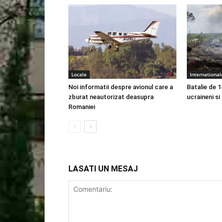
Locale
International
Noi informatii despre avionul care a
Batalie de 1
zburat neautorizat deasupra
ucraineni si
Romaniei
LASATI UN MESAJ