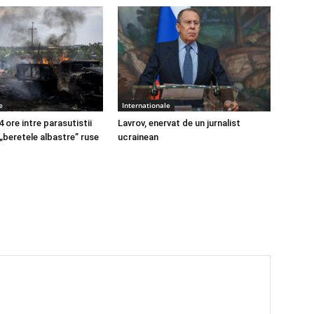
e
Internationale
4 ore intre parasutistii
Lavrov, enervat de un jurnalist
 „beretele albastre” ruse
ucrainean