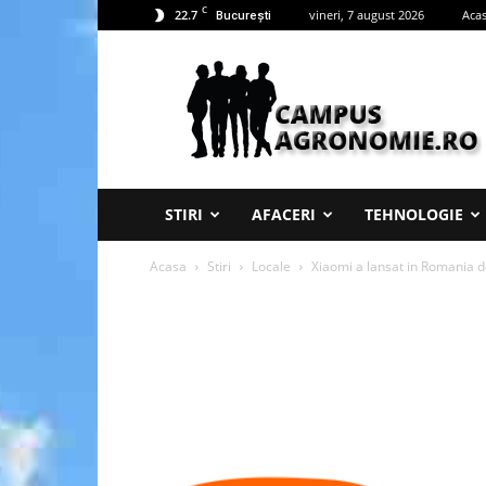
C
22.7
vineri, 7 august 2026
Aca
București
Campus
Agronomie
STIRI
AFACERI
TEHNOLOGIE
Acasa
Stiri
Locale
Xiaomi a lansat in Romania d