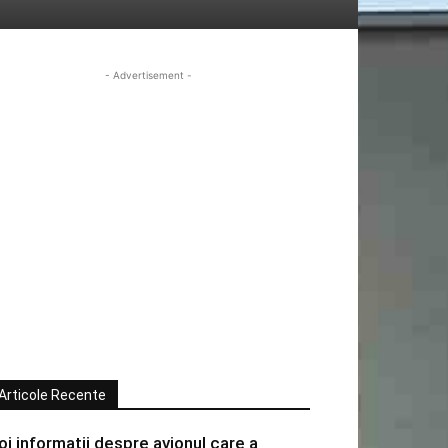
- Advertisement -
Articole Recente
oi informatii despre avionul care a