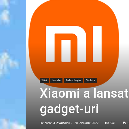
Stiri
Locale
Tehnologie
Mobile
Xiaomi a lansa
gadget-uri
De catre
Alexandru
-
20 ianuarie 2022
541