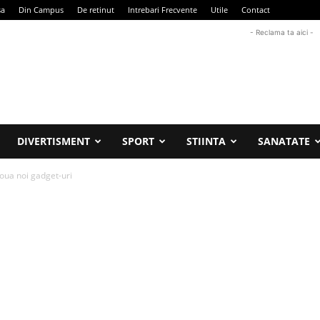
sa
Din Campus
De retinut
Intrebari Frecvente
Utile
Contact
- Reclama ta aici -
DIVERTISMENT
SPORT
STIINTA
SANATATE
oua noi gadget-uri