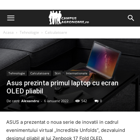
Acasa
Tehnologie
Calculatoare
Tehnologie
Calculatoare
Stiri
Internationale
Asus prezinta primul laptop cu ecran
OLED pliabil
De catre
Alexandru
-
6 ianuarie 2022
542
0
ASUS a prezentat o noua serie de inovatii in cadrul
evenimentului virtual „Incredible Unfolds”, dezvaluind
designul pliabil al lui Zenbook 17 Fold OLED.