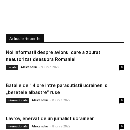
Articole Recente
Noi informatii despre avionul care a zburat
neautorizat deasupra Romaniei
Alexandru
-
9 iunie 2022
Locale
0
Batalie de 14 ore intre parasutistii ucraineni si
„beretele albastre” ruse
Alexandru
-
8 iunie 2022
Internationale
0
Lavrov, enervat de un jurnalist ucrainean
Alexandru
-
8 iunie 2022
Internationale
0