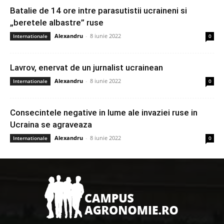
Batalie de 14 ore intre parasutistii ucraineni si
„beretele albastre” ruse
Alexandru
-
8 iunie 2022
Internationale
0
Lavrov, enervat de un jurnalist ucrainean
Alexandru
-
8 iunie 2022
Internationale
0
Consecintele negative in lume ale invaziei ruse in
Ucraina se agraveaza
Alexandru
-
8 iunie 2022
Internationale
0