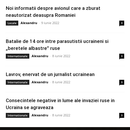
Noi informatii despre avionul care a zburat
neautorizat deasupra Romaniei
Alexandru
-
9 iunie 2022
Locale
0
Batalie de 14 ore intre parasutistii ucraineni si
„beretele albastre” ruse
Alexandru
-
8 iunie 2022
Internationale
0
Lavrov, enervat de un jurnalist ucrainean
Alexandru
-
8 iunie 2022
Internationale
0
Consecintele negative in lume ale invaziei ruse in
Ucraina se agraveaza
Alexandru
-
8 iunie 2022
Internationale
0