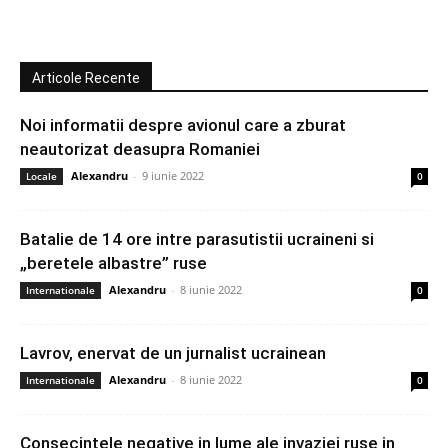
Articole Recente
Noi informatii despre avionul care a zburat
neautorizat deasupra Romaniei
Alexandru
-
9 iunie 2022
Locale
0
Batalie de 14 ore intre parasutistii ucraineni si
„beretele albastre” ruse
Alexandru
-
8 iunie 2022
Internationale
0
Lavrov, enervat de un jurnalist ucrainean
Alexandru
-
8 iunie 2022
Internationale
0
Consecintele negative in lume ale invaziei ruse in