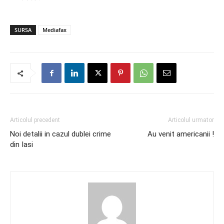
SURSA
Mediafax
Articolul precedent
Articolul urmator
Noi detalii in cazul dublei crime
Au venit americanii !
din Iasi