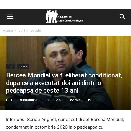
Acasa
Stiri
Locale
Stiri
Locale
Bercea Mondial va fi eliberat conditionat,
dupa ce a executat doi ani dintr-o
pedeapsa de peste 13 ani
De catre
Alexandru
-
11 martie 2022
576
0
Interlopul Sandu Anghel, cunoscut drept Bercea Mondial,
condamnat in octombrie 2020 la o pedeapsa cu