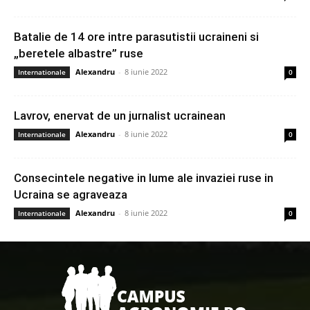
Batalie de 14 ore intre parasutistii ucraineni si
„beretele albastre” ruse
Alexandru
-
8 iunie 2022
Internationale
0
Lavrov, enervat de un jurnalist ucrainean
Alexandru
-
8 iunie 2022
Internationale
0
Consecintele negative in lume ale invaziei ruse in
Ucraina se agraveaza
Alexandru
-
8 iunie 2022
Internationale
0