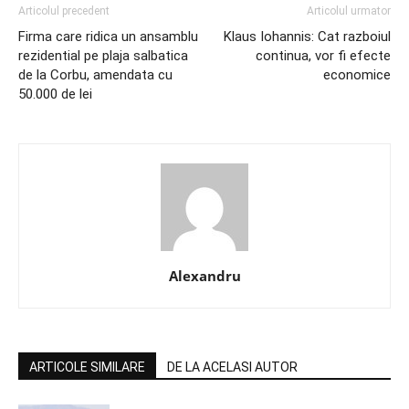
Articolul precedent
Articolul urmator
Firma care ridica un ansamblu
Klaus Iohannis: Cat razboiul
rezidential pe plaja salbatica
continua, vor fi efecte
de la Corbu, amendata cu
economice
50.000 de lei
Alexandru
ARTICOLE SIMILARE
DE LA ACELASI AUTOR