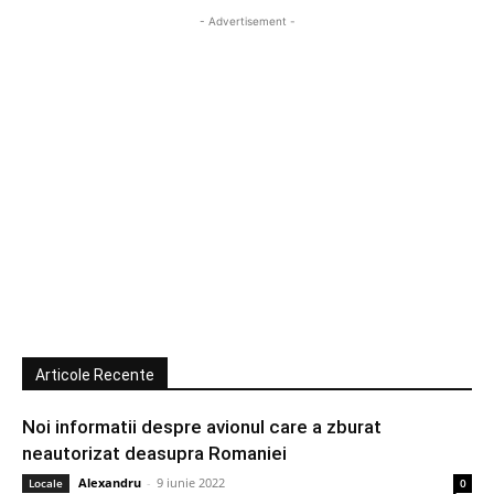
- Advertisement -
Articole Recente
Noi informatii despre avionul care a zburat
neautorizat deasupra Romaniei
Alexandru
-
9 iunie 2022
Locale
0