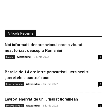
Articole Recente
Noi informatii despre avionul care a zburat
neautorizat deasupra Romaniei
Alexandru
-
9 iunie 2022
Locale
0
Batalie de 14 ore intre parasutistii ucraineni si
„beretele albastre” ruse
Alexandru
-
8 iunie 2022
Internationale
0
Lavrov, enervat de un jurnalist ucrainean
Alexandru
-
8 iunie 2022
Internationale
0