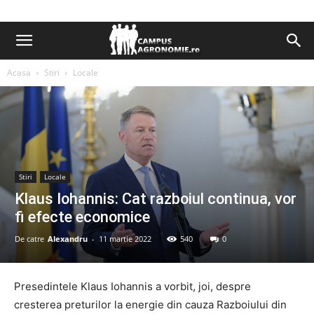
Acasa
Stiri
Locale
Stiri
Locale
Klaus Iohannis: Cat razboiul continua, vor
fi efecte economice
De catre
Alexandru
-
11 martie 2022
540
0
Presedintele Klaus Iohannis a vorbit, joi, despre
cresterea preturilor la energie din cauza Razboiului din