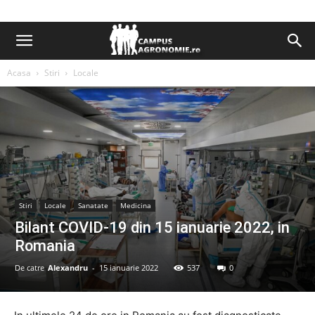
Acasa
Stiri
Locale
Stiri
Locale
Sanatate
Medicina
Bilant COVID-19 din 15 ianuarie 2022, in
Romania
De catre
Alexandru
-
15 ianuarie 2022
537
0