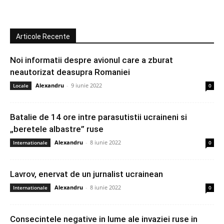
Articole Recente
Noi informatii despre avionul care a zburat
neautorizat deasupra Romaniei
Alexandru
-
9 iunie 2022
Locale
0
Batalie de 14 ore intre parasutistii ucraineni si
„beretele albastre” ruse
Alexandru
-
8 iunie 2022
Internationale
0
Lavrov, enervat de un jurnalist ucrainean
Alexandru
-
8 iunie 2022
Internationale
0
Consecintele negative in lume ale invaziei ruse in