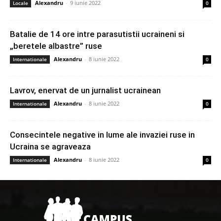
Alexandru
-
9 iunie 2022
Locale
0
Batalie de 14 ore intre parasutistii ucraineni si
„beretele albastre” ruse
Alexandru
-
8 iunie 2022
Internationale
0
Lavrov, enervat de un jurnalist ucrainean
Alexandru
-
8 iunie 2022
Internationale
0
Consecintele negative in lume ale invaziei ruse in
Ucraina se agraveaza
Alexandru
-
8 iunie 2022
Internationale
0