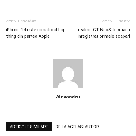
Articolul precedent
Articolul urmator
iPhone 14 este urmatorul big
realme GT Neo3 tocmai a
thing din partea Apple
inregistrat primele scapari
Alexandru
ARTICOLE SIMILARE
DE LA ACELASI AUTOR