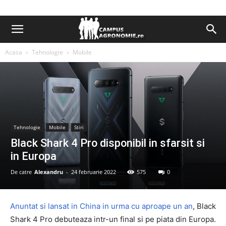
Acasa
Tehnologie
Mobile
Tehnologie
Mobile
Stiri
Black Shark 4 Pro disponibil in sfarsit si
in Europa
De catre
Alexandru
-
24 februarie 2022
575
0
Anuntat si lansat in China in urma cu aproape un an
, Black
Shark 4 Pro debuteaza intr-un final si pe piata din Europa.