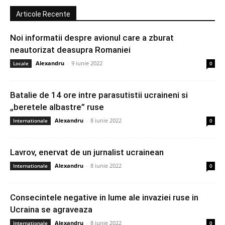
Articole Recente
Noi informatii despre avionul care a zburat
neautorizat deasupra Romaniei
Alexandru
-
9 iunie 2022
Locale
0
Batalie de 14 ore intre parasutistii ucraineni si
„beretele albastre” ruse
Alexandru
-
8 iunie 2022
Internationale
0
Lavrov, enervat de un jurnalist ucrainean
Alexandru
-
8 iunie 2022
Internationale
0
Consecintele negative in lume ale invaziei ruse in
Ucraina se agraveaza
Alexandru
-
8 iunie 2022
Internationale
0