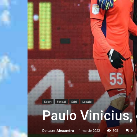
Sport
Fotbal
Stiri
Locale
Paulo Vinicius, 
De catre
Alexandru
-
1 martie 2022
508
0