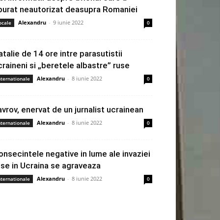
burat neautorizat deasupra Romaniei
Alexandru
-
9 iunie 2022
ocale
0
atalie de 14 ore intre parasutistii
craineni si „beretele albastre” ruse
Alexandru
-
8 iunie 2022
nternationale
0
avrov, enervat de un jurnalist ucrainean
Alexandru
-
8 iunie 2022
nternationale
0
onsecintele negative in lume ale invaziei
use in Ucraina se agraveaza
Alexandru
-
8 iunie 2022
nternationale
0