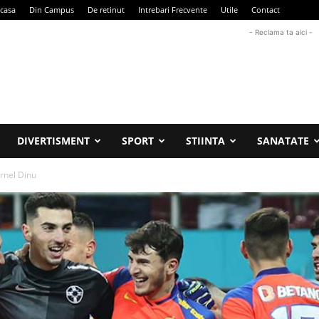
casa
Din Campus
De retinut
Intrebari Frecvente
Utile
Contact
- Reclama ta aici -
DIVERTISMENT
SPORT
STIINTA
SANATATE
ornel Dinu