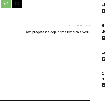
z
L
B
Articolul urmator
u
Xavi pregateste deja prima lovitura a verii !
I
L
I
C
r
I