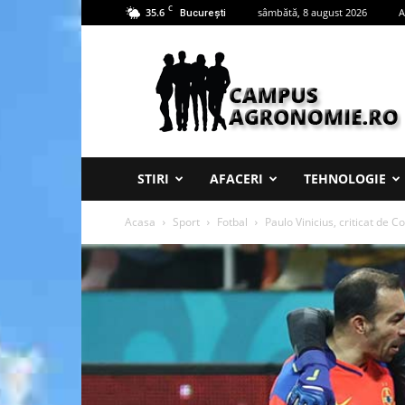
C
35.6
sâmbătă, 8 august 2026
A
București
Campus
Agronomie
STIRI
AFACERI
TEHNOLOGIE
Acasa
Sport
Fotbal
Paulo Vinicius, criticat de C