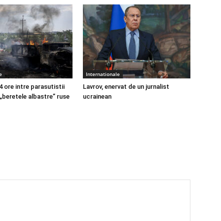
e
Internationale
4 ore intre parasutistii
Lavrov, enervat de un jurnalist
 „beretele albastre” ruse
ucrainean