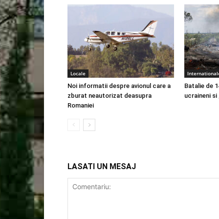
Locale
International
Noi informatii despre avionul care a
Batalie de 1
zburat neautorizat deasupra
ucraineni si
Romaniei
LASATI UN MESAJ