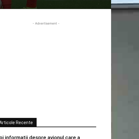
- Advertisement -
Articole Recente
oi informatii despre avionul care a