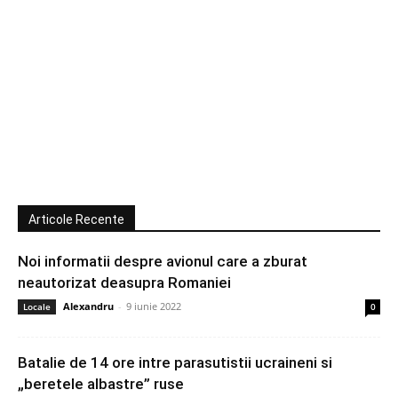
Articole Recente
Noi informatii despre avionul care a zburat
neautorizat deasupra Romaniei
Alexandru
-
9 iunie 2022
Locale
0
Batalie de 14 ore intre parasutistii ucraineni si
„beretele albastre” ruse