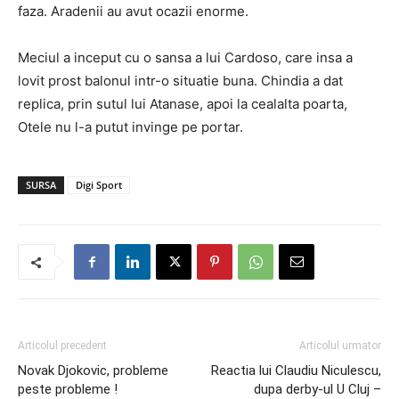
faza. Aradenii au avut ocazii enorme.
Meciul a inceput cu o sansa a lui Cardoso, care insa a
lovit prost balonul intr-o situatie buna. Chindia a dat
replica, prin sutul lui Atanase, apoi la cealalta poarta,
Otele nu l-a putut invinge pe portar.
SURSA
Digi Sport
Articolul precedent
Articolul urmator
Novak Djokovic, probleme
Reactia lui Claudiu Niculescu,
peste probleme !
dupa derby-ul U Cluj –