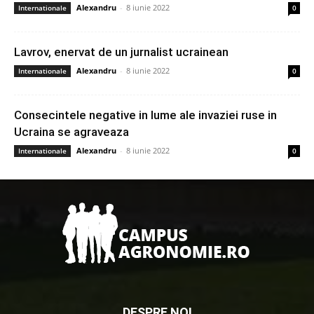
Alexandru
-
8 iunie 2022
Internationale
0
Lavrov, enervat de un jurnalist ucrainean
Alexandru
-
8 iunie 2022
Internationale
0
Consecintele negative in lume ale invaziei ruse in
Ucraina se agraveaza
Alexandru
-
8 iunie 2022
Internationale
0
DESPRE NOI