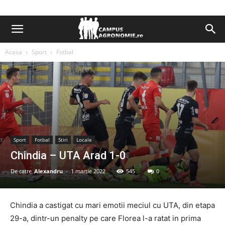
Acasa
Sport
Fotbal
Sport
Fotbal
Stiri
Locale
Chindia – UTA Arad 1-0
De catre
Alexandru
-
1 martie 2022
545
0
Chindia a castigat cu mari emotii meciul cu UTA, din etapa
29-a, dintr-un penalty pe care Florea l-a ratat in prima