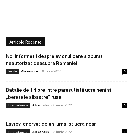
Articole Recente
Noi informatii despre avionul care a zburat
neautorizat deasupra Romaniei
Alexandru
-
9 iunie 2022
Locale
0
Batalie de 14 ore intre parasutistii ucraineni si
„beretele albastre” ruse
Alexandru
-
8 iunie 2022
Internationale
0
Lavrov, enervat de un jurnalist ucrainean
Alexandru
-
8 iunie 2022
Internationale
0