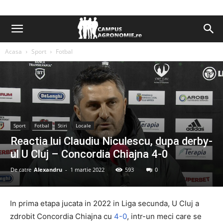
Acasa
Sport
Fotbal
Sport
Fotbal
Stiri
Locale
Reactia lui Claudiu Niculescu, dupa derby-
ul U Cluj – Concordia Chiajna 4-0
De catre
Alexandru
-
1 martie 2022
593
0
In prima etapa jucata in 2022 in Liga secunda, U Cluj a
zdrobit Concordia Chiajna cu
4-0
, intr-un meci care se