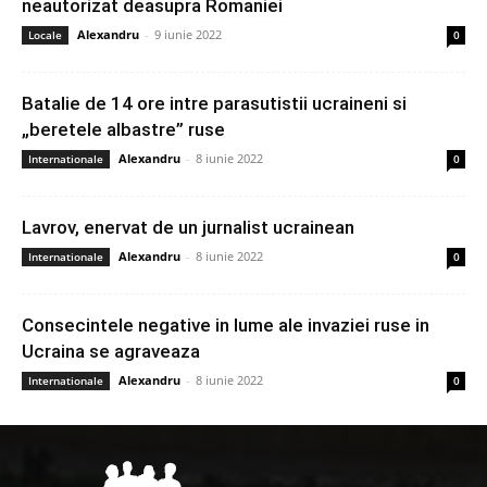
neautorizat deasupra Romaniei
Alexandru
-
9 iunie 2022
Locale
0
Batalie de 14 ore intre parasutistii ucraineni si
„beretele albastre” ruse
Alexandru
-
8 iunie 2022
Internationale
0
Lavrov, enervat de un jurnalist ucrainean
Alexandru
-
8 iunie 2022
Internationale
0
Consecintele negative in lume ale invaziei ruse in
Ucraina se agraveaza
Alexandru
-
8 iunie 2022
Internationale
0