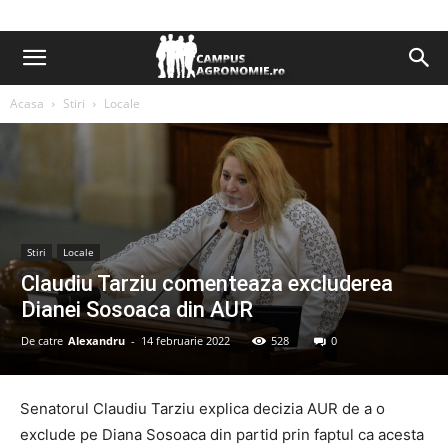
Acasa
Stiri
Locale
Stiri
Locale
Claudiu Tarziu comenteaza excluderea
Dianei Sosoaca din AUR
De catre
Alexandru
-
14 februarie 2022
528
0
Senatorul Claudiu Tarziu explica decizia AUR de a o
exclude pe Diana Sosoaca din partid prin faptul ca acesta