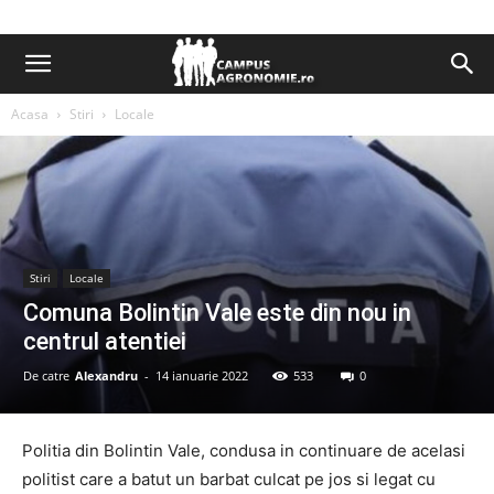
Acasa
Stiri
Locale
Stiri
Locale
Comuna Bolintin Vale este din nou in
centrul atentiei
De catre
Alexandru
-
14 ianuarie 2022
533
0
Politia din Bolintin Vale, condusa in continuare de acelasi
politist care a batut un barbat culcat pe jos si legat cu