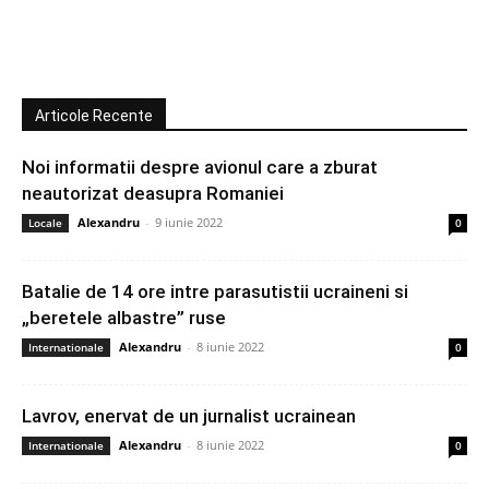
Articole Recente
Noi informatii despre avionul care a zburat
neautorizat deasupra Romaniei
Alexandru
-
9 iunie 2022
Locale
0
Batalie de 14 ore intre parasutistii ucraineni si
„beretele albastre” ruse
Alexandru
-
8 iunie 2022
Internationale
0
Lavrov, enervat de un jurnalist ucrainean
Alexandru
-
8 iunie 2022
Internationale
0