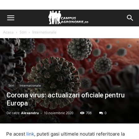
Acasa
Stiri
Internationale
Stiri
Internationale
Corona virus: actualizari oficiale pentru
Europa
De catre
Alexandru
-
10 noiembrie 2020
708
0
Pe acest
link
, puteti gasi ultimele noutati referitoare la