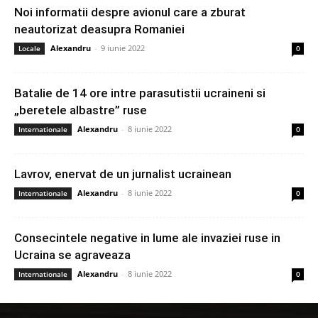
Noi informatii despre avionul care a zburat
neautorizat deasupra Romaniei
Alexandru
-
9 iunie 2022
Locale
0
Batalie de 14 ore intre parasutistii ucraineni si
„beretele albastre” ruse
Alexandru
-
8 iunie 2022
Internationale
0
Lavrov, enervat de un jurnalist ucrainean
Alexandru
-
8 iunie 2022
Internationale
0
Consecintele negative in lume ale invaziei ruse in
Ucraina se agraveaza
Alexandru
-
8 iunie 2022
Internationale
0