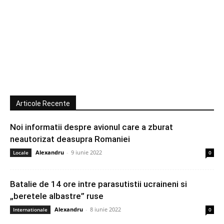
Articole Recente
Noi informatii despre avionul care a zburat
neautorizat deasupra Romaniei
Alexandru
-
9 iunie 2022
Locale
0
Batalie de 14 ore intre parasutistii ucraineni si
„beretele albastre” ruse
Alexandru
-
8 iunie 2022
Internationale
0